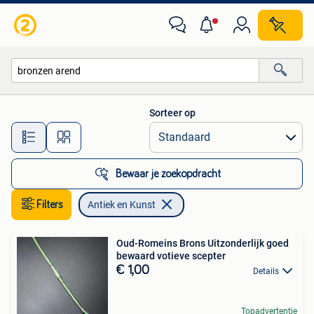
Antiek en Kunst
Sorteer op
Alle afstanden…
Bewaar je zoekopdracht
Filters
Antiek en Kunst
Oud-Romeins Brons Uitzonderlijk goed
bewaard votieve scepter
€ 1,00
Details
Topadvertentie