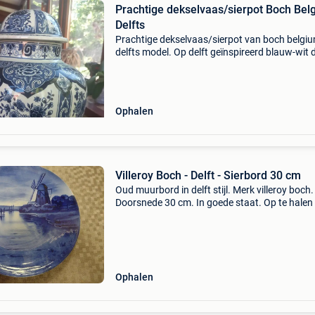
Prachtige dekselvaas/sierpot Boch Bel
Delfts
Prachtige dekselvaas/sierpot van boch belgiu
delfts model. Op delft geïnspireerd blauw-wit 
met rijke bloemenpatronen de vaas is complee
het originele opengewerkte deksel. Een heel m
Ophalen
Villeroy Boch - Delft - Sierbord 30 cm
Oud muurbord in delft stijl. Merk villeroy boch.
Doorsnede 30 cm. In goede staat. Op te halen 
knokke heist maar verzending ook mogelijk.
Ophalen