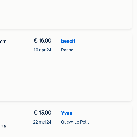
€ 16,00
benoit
8cm
10 apr 24
Ronse
€ 13,00
Yves
22 mei 24
Quevy-Le-Petit
r 25