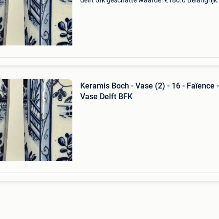
delft bfk geschatte waarde: €180.0 Belangrijk:
winnende biedingen zijn exclusief 9%
koperbescherming + €3 deze prachtige paar
octogonal
Keramis Boch - Vase (2) - 16 - Faïence -
Vase Delft BFK