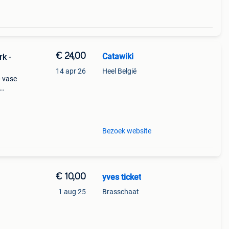
€ 24,00
Catawiki
rk -
14 apr 26
Heel België
- vase
Bezoek website
€ 10,00
yves ticket
1 aug 25
Brasschaat