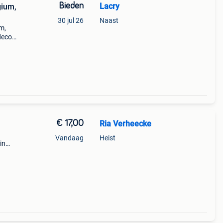
Bieden
Lacry
gium,
30 jul 26
Naast
m,
decor
t met
ooi st
€ 17,00
Ria Verheecke
Vandaag
Heist
in