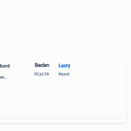
Bieden
Lacry
 bord
30 jul 26
Naast
een
uren
l stuk