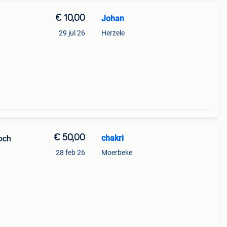
€ 10,00
Johan
29 jul 26
Herzele
€ 50,00
chakri
och
28 feb 26
Moerbeke