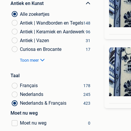
Antiek en Kunst
Alle zoekertjes
Antiek | Wandborden en Tegels
148
Antiek | Keramiek en Aardewerk
96
Antiek | Vazen
31
Curiosa en Brocante
17
Toon meer
Taal
Français
178
Nederlands
245
Nederlands & Français
423
Moet nu weg
Moet nu weg
0