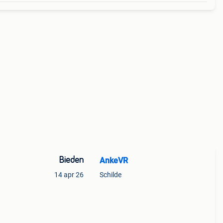
Bieden
AnkeVR
14 apr 26
Schilde