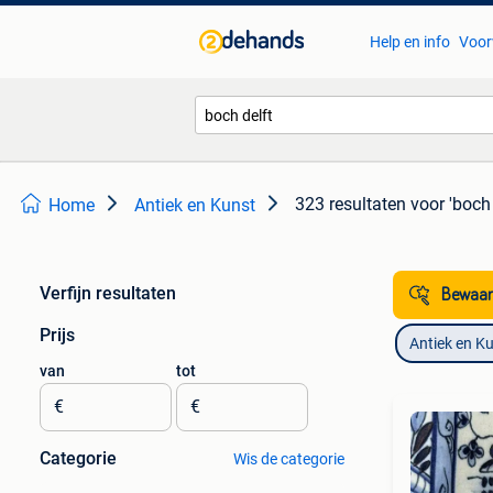
Help en info
Voor
323 resultaten
voor 'boch 
Home
Antiek en Kunst
Verfijn resultaten
Bewaar
Prijs
Antiek en K
van
tot
€
€
Categorie
Wis de categorie