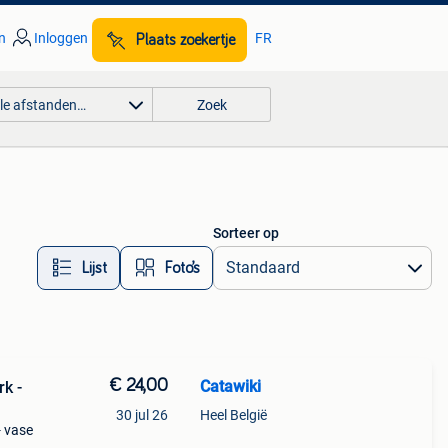
n
Inloggen
FR
Plaats zoekertje
lle afstanden…
Zoek
Sorteer op
Lijst
Foto’s
€ 24,00
Catawiki
rk -
30 jul 26
Heel België
- vase