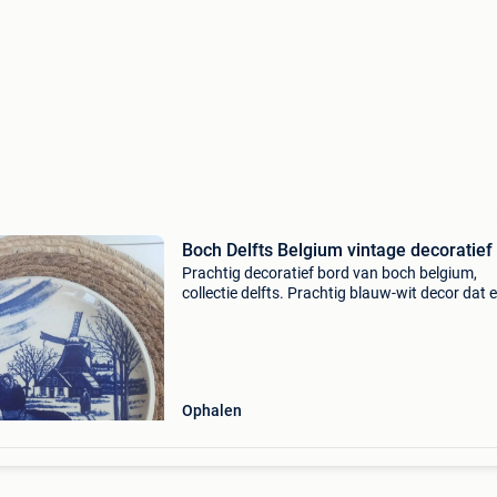
Boch Delfts Belgium vintage decoratief
Prachtig decoratief bord van boch belgium,
collectie delfts. Prachtig blauw-wit decor dat 
nederlands landschap met windmolens en fig
voorstelt, in traditionele delftse stijl. Een ideaa
v
Ophalen