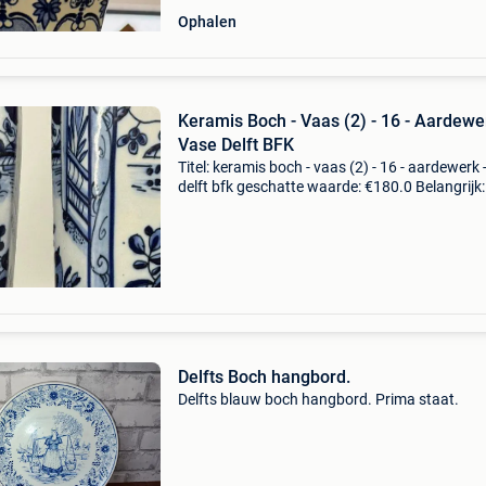
Ophalen
Keramis Boch - Vaas (2) - 16 - Aardewe
Vase Delft BFK
Titel: keramis boch - vaas (2) - 16 - aardewerk 
delft bfk geschatte waarde: €180.0 Belangrijk:
winnende biedingen zijn exclusief 9%
koperbescherming + €3 deze prachtige paar
octogonal
Delfts Boch hangbord.
Delfts blauw boch hangbord. Prima staat.