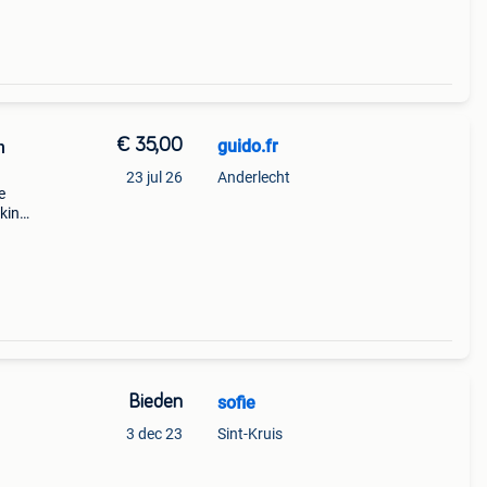
€ 35,00
guido.fr
n
23 jul 26
Anderlecht
e
kind,
 met
er
Bieden
sofie
3 dec 23
Sint-Kruis