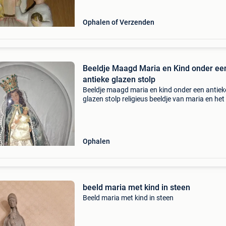
Ophalen of Verzenden
Beeldje Maagd Maria en Kind onder ee
antieke glazen stolp
Beeldje maagd maria en kind onder een antiek
glazen stolp religieus beeldje van maria en het 
elegant gepresenteerd onder een glazen stolp
een vergulde voet. Het beeldje is rijkelijk afgew
Ophalen
beeld maria met kind in steen
Beeld maria met kind in steen