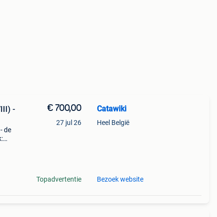
€ 700,00
Catawiki
II) -
27 jul 26
Heel België
 - de
:
Topadvertentie
Bezoek website