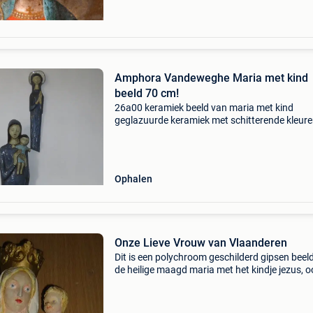
Amphora Vandeweghe Maria met kind
beeld 70 cm!
26a00 keramiek beeld van maria met kind
geglazuurde keramiek met schitterende kleur
zeer mooie staat, minieme gebruikssporen
amphora vandeweghe gestempeld onderaan
amphora en symbool hoogte zeer zel
Ophalen
Onze Lieve Vrouw van Vlaanderen
Dit is een polychroom geschilderd gipsen beel
de heilige maagd maria met het kindje jezus, o
bekend als een madonna met kind. Het beeld i
onderaan voorzien van de tekst "o.l.v. Vlaand