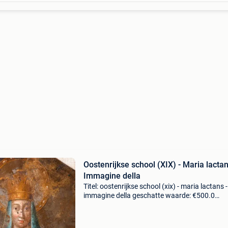
Oostenrijkse school (XIX) - Maria lactan
Immagine della
Titel: oostenrijkse school (xix) - maria lactans -
immagine della geschatte waarde: €500.0
Belangrijk: winnende biedingen zijn exclusief 
koperbescherming + €3 klein olieverfschilderij