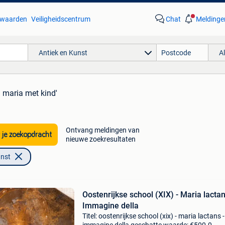
waarden
Veiligheidscentrum
Chat
Meldinge
Antiek en Kunst
A
d maria met kind'
Ontvang meldingen van
 je zoekopdracht
nieuwe zoekresultaten
unst
Oostenrijkse school (XIX) - Maria lactan
Immagine della
Titel: oostenrijkse school (xix) - maria lactans -