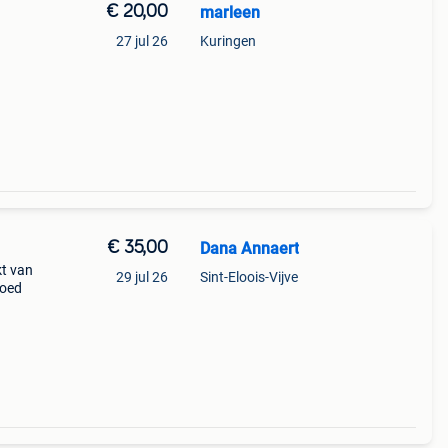
€ 20,00
marleen
27 jul 26
Kuringen
€ 35,00
Dana Annaert
kt van
29 jul 26
Sint-Eloois-Vijve
goed