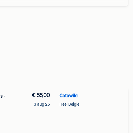
€ 55,00
Catawiki
s -
3 aug 26
Heel België
9%
 op