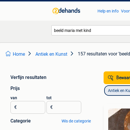
Help en info
Voor
157 resultaten
voor 'beel
Home
Antiek en Kunst
Verfijn resultaten
Bewaar
Prijs
Antiek en K
van
tot
€
€
Categorie
Wis de categorie