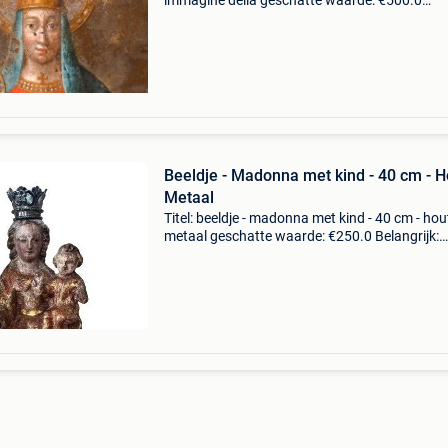
immagine della geschatte waarde: €500.0
Belangrijk: winnende biedingen zijn exclusief 
koperbescherming + €3 klein olieverfschilderij
Beeldje - Madonna met kind - 40 cm - H
Metaal
Titel: beeldje - madonna met kind - 40 cm - hou
metaal geschatte waarde: €250.0 Belangrijk:
winnende biedingen zijn exclusief 9%
koperbescherming + €3 beschrijving fraai oud
religieus beel