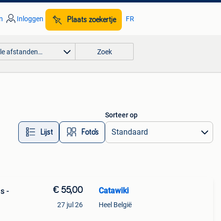
n
Inloggen
FR
Plaats zoekertje
lle afstanden…
Zoek
Sorteer op
Lijst
Foto’s
€ 55,00
Catawiki
s -
27 jul 26
Heel België