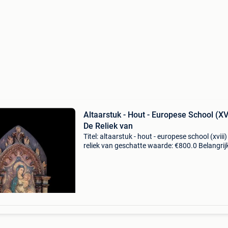
Altaarstuk - Hout - Europese School (XVI
De Reliek van
Titel: altaarstuk - hout - europese school (xviii)
reliek van geschatte waarde: €800.0 Belangrijk
winnende biedingen zijn exclusief 9%
koperbescherming + €3 europees school - "de