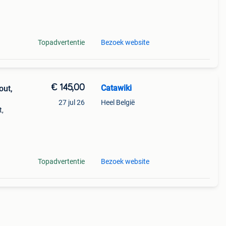
9%
 op
Topadvertentie
Bezoek website
€ 145,00
Catawiki
out,
27 jul 26
Heel België
t,
Topadvertentie
Bezoek website