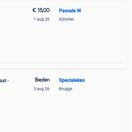
€ 15,00
Pascale W
1 aug 26
Schoten
Bieden
Specialekes
aat -
3 aug 26
Brugge