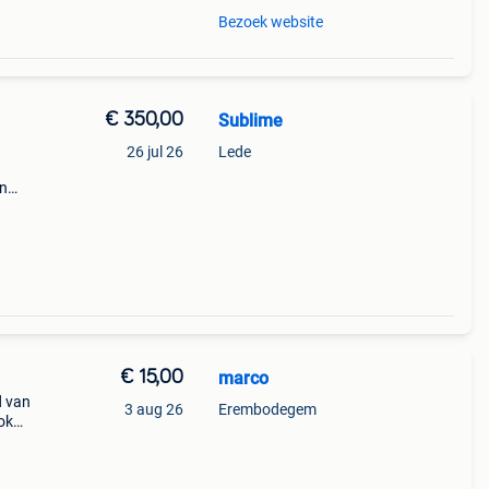
Bezoek website
€ 350,00
Sublime
26 jul 26
Lede
en
€ 15,00
marco
d van
3 aug 26
Erembodegem
ok
s
eren