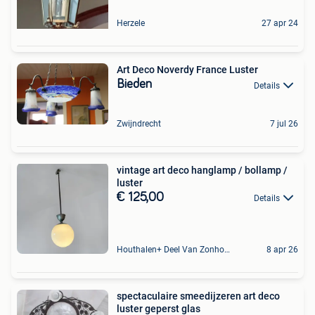
Herzele
27 apr 24
Art Deco Noverdy France Luster
Bieden
Details
Zwijndrecht
7 jul 26
vintage art deco hanglamp / bollamp /
luster
€ 125,00
Details
Houthalen+ Deel Van Zonhoven En Zolder
8 apr 26
spectaculaire smeedijzeren art deco
luster geperst glas