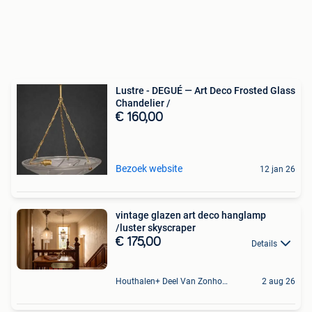
Lustre - DEGUÉ — Art Deco Frosted Glass
Chandelier /
€ 160,00
Bezoek website
12 jan 26
vintage glazen art deco hanglamp
/luster skyscraper
€ 175,00
Details
Houthalen+ Deel Van Zonhoven En Zolder
2 aug 26