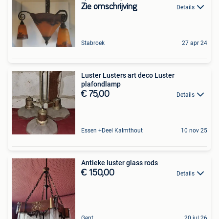
Zie omschrijving
Details
Stabroek
27 apr 24
Luster Lusters art deco Luster
plafondlamp
€ 75,00
Details
Essen +Deel Kalmthout
10 nov 25
Antieke luster glass rods
€ 150,00
Details
Gent
20 jul 26