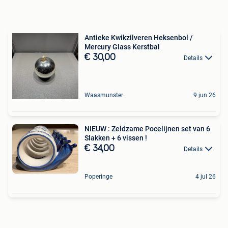
Antieke Kwikzilveren Heksenbol /
Mercury Glass Kerstbal
€ 30,00
Details
Waasmunster
9 jun 26
NIEUW : Zeldzame Pocelijnen set van 6
Slakken + 6 vissen !
€ 34,00
Details
Poperinge
4 jul 26