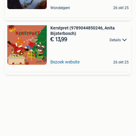
Wondelgem
26 okt 25
Kerstpret (9789044850246, Anita
Bijsterbosch)
€ 13,99
Details
Bezoek website
26 okt 25