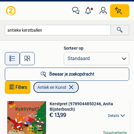
Antiek en Kunst
Sorteer op
Alle afstanden…
Bewaar je zoekopdracht
Filters
Antiek en Kunst
Kerstpret (9789044850246, Anita
Bijsterbosch)
€ 13,99
Details
Topadvertentie