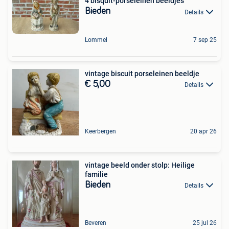
4 bisquit-porseleinen beeldjes
Bieden
Details
Lommel
7 sep 25
vintage biscuit porseleinen beeldje
€ 5,00
Details
Keerbergen
20 apr 26
vintage beeld onder stolp: Heilige
familie
Bieden
Details
Beveren
25 jul 26