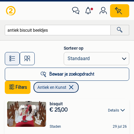
Antiek en Kunst
Sorteer op
Alle afstanden…
Bewaar je zoekopdracht
Filters
Antiek en Kunst
bisquit
€ 25,00
Details
Staden
29 jul 26