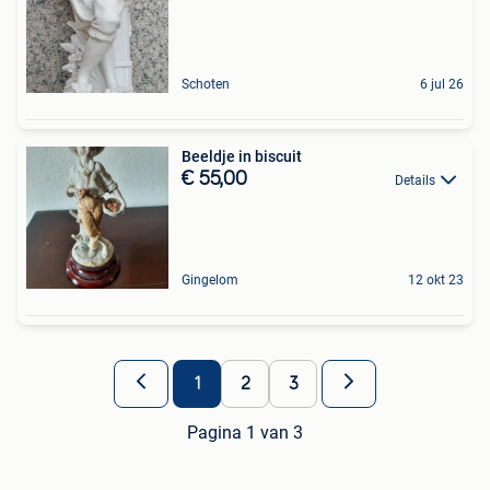
Schoten
6 jul 26
Beeldje in biscuit
€ 55,00
Details
Gingelom
12 okt 23
1
2
3
Pagina 1 van 3