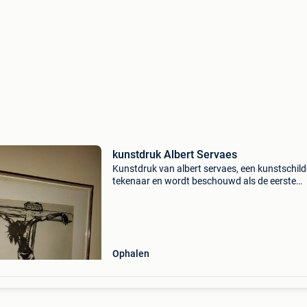
kunstdruk Albert Servaes
Kunstdruk van albert servaes, een kunstschild
tekenaar en wordt beschouwd als de eerste
expressionist uit belgië. Eén van zijn favoriete
thema&#39;s was het lijden van jezus christus
hij
Ophalen