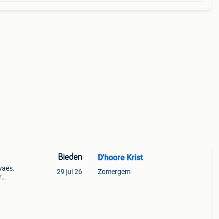
Bieden
D'hoore Krist
vaes.
29 jul 26
Zomergem
r
aamse
unie.