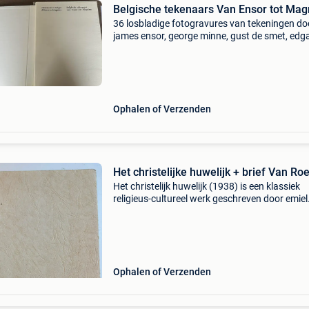
Belgische tekenaars Van Ensor tot Magr
36 losbladige fotogravures van tekeningen do
james ensor, george minne, gust de smet, edg
tytgat, gustave van de woestyne, léon spilliaert
wouters, frits van den berghe, albert servaes,
Ophalen of Verzenden
Het christelijke huwelijk + brief Van 
Het christelijk huwelijk (1938) is een klassiek
religieus-cultureel werk geschreven door emiel
fleerackers, vertaald door p. Scheuer, en
geïllustreerd door de bekende vlaamse
expressionistische kunste
Ophalen of Verzenden