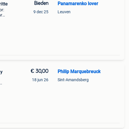
Bieden
Panamarenko lover
itte
or:
9 dec 25
Leuven
ar
, rik
 cons
€ 30,00
Philip Marquebreuck
Roey
18 jun 26
Sint-Amandsberg