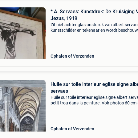
* A. Servaes: Kunstdruk: De Kruisiging 
Jezus, 1919
Zit niet achter glas unstdruk van albert servae
kunstschilder en tekenaar en wordt beschouw
de eerste expressionist uit belgië. Eén van zijn
favoriete thema&#39;s was het lijden van jez
Ophalen of Verzenden
Huile sur toile interieur eglise signe alb
servaes
Huile sur toile interieur eglise signe albert serv
petit trou dans la peinture. Voir photos 60 cm 
50 cm albert servaes, né à gand le 4 avril 1883
mort à lucerne (suisse) le 19 avril 1966 (à
Ophalen of Verzenden