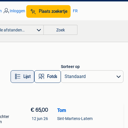
n
Inloggen
FR
Plaats zoekertje
lle afstanden…
Zoek
Sorteer op
Lijst
Foto’s
€ 65,00
Tom
achter
12 jun 26
Sint-Martens-Latem
m