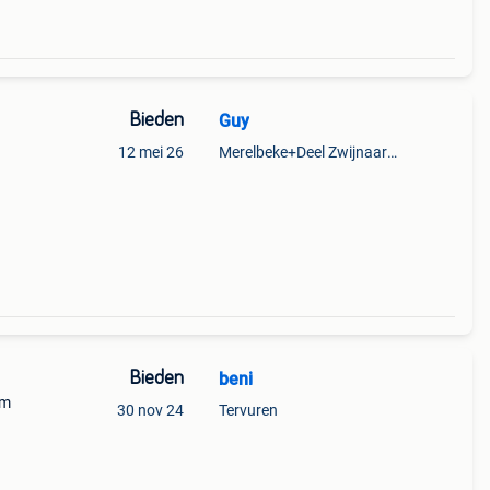
Bieden
Guy
12 mei 26
Merelbeke+Deel Zwijnaarde
Bieden
beni
cm
30 nov 24
Tervuren