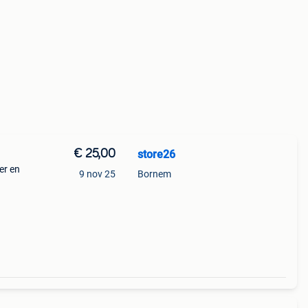
€ 25,00
store26
er en
9 nov 25
Bornem
 die