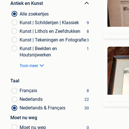
Antiek en Kunst
Alle zoekertjes
Kunst | Schilderijen | Klassiek
9
Kunst | Litho's en Zeefdrukken
8
Kunst | Tekeningen en Fotografie
3
Kunst | Beelden en
1
Houtsnijwerken
Toon meer
Taal
Français
8
Nederlands
22
Nederlands & Français
30
Moet nu weg
Moet nu weg
0