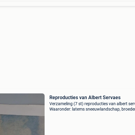
Reproducties van Albert Servaes
Verzameling (7 st) reproducties van albert ser
Waaronder: latems sneeuwlandschap, broede
jozef, jezus wordt naar het graf gedragen, vl
boer, zwitsers berglandschap en eerste komm
Het a