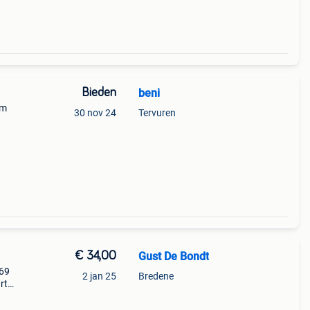
Bieden
beni
cm
30 nov 24
Tervuren
€ 34,00
Gust De Bondt
969
2 jan 25
Bredene
rt
eer