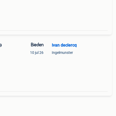
Bieden
ivan declercq
9
10 jul 26
Ingelmunster