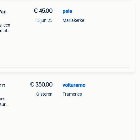
€ 45,00
pele
Van
15 jun 25
Mariakerke
s, een
d als
€ 350,00
voituremo
ert
Gisteren
Frameries
aes
sur
 et