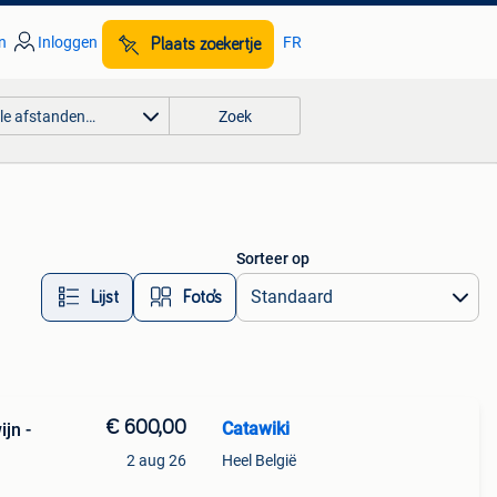
n
Inloggen
FR
Plaats zoekertje
lle afstanden…
Zoek
Sorteer op
Lijst
Foto’s
€ 600,00
Catawiki
jn -
2 aug 26
Heel België