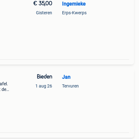
€ 35,00
Ingemieke
Gisteren
Erps-Kwerps
Bieden
Jan
afel.
1 aug 26
Tervuren
t de
Elke