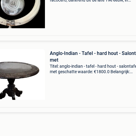
facocero, daterend uit de late 19e eeuw, in
wunderkammer-stijl. Titel: argento, slagtande
een wrattenzwijn - dinergong - geschatte waa
€450.0
Anglo-Indian - Tafel - hard hout - Salont
met
Titel: anglo-indian - tafel - hard hout - salontafe
met geschatte waarde: €1800.0 Belangrijk:
winnende biedingen zijn exclusief 9%
koperbescherming + €3 salontafel, padauk-ho
met draakgr