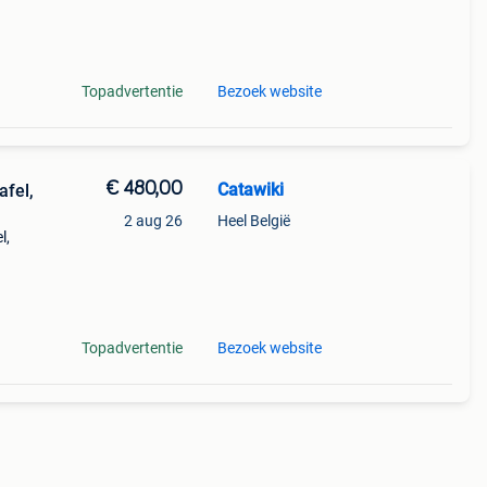
n van
rde:
Topadvertentie
Bezoek website
€ 480,00
Catawiki
afel,
2 aug 26
Heel België
l,
ut
Topadvertentie
Bezoek website