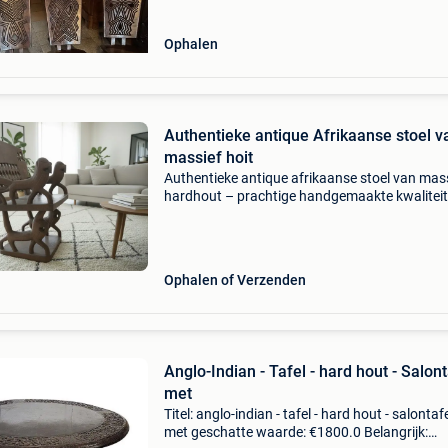
Ophalen
Authentieke antique Afrikaanse stoel v
massief hoit
Authentieke antique afrikaanse stoel van mas
hardhout – prachtige handgemaakte kwaliteit
hoogte: 74 cm | breedte: 58 cm prijs: €370 dez
unieke afrikaanse stoel is met de hand gesned
zw
Ophalen of Verzenden
Anglo-Indian - Tafel - hard hout - Salont
met
Titel: anglo-indian - tafel - hard hout - salontafe
met geschatte waarde: €1800.0 Belangrijk: