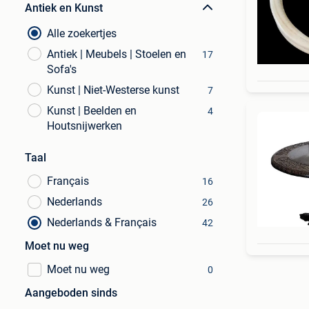
Antiek en Kunst
Alle zoekertjes
Antiek | Meubels | Stoelen en
17
Sofa's
Kunst | Niet-Westerse kunst
7
Kunst | Beelden en
4
Houtsnijwerken
Taal
Français
16
Nederlands
26
Nederlands & Français
42
Moet nu weg
Moet nu weg
0
Aangeboden sinds