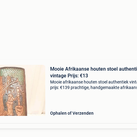
Mooie Afrikaanse houten stoel authent
vintage Prijs: €13
Mooie afrikaanse houten stoel authentiek vin
prijs: €139 prachtige, handgemaakte afrikaan
houten stoel in zeer goede staat. De rugleuning
kunstzinnig versierd met een traditioneel afrik
Ophalen of Verzenden