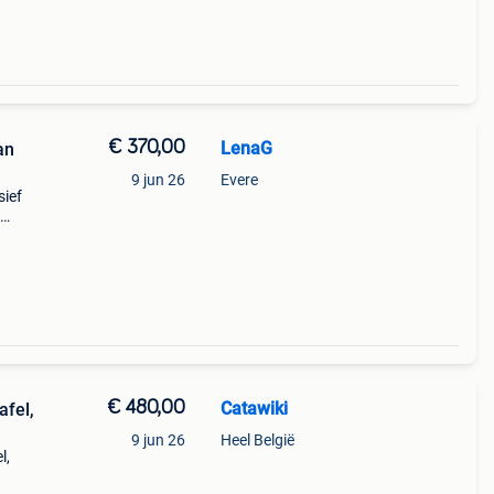
€ 370,00
LenaG
an
9 jun 26
Evere
sief
e
en uit
€ 480,00
Catawiki
afel,
9 jun 26
Heel België
l,