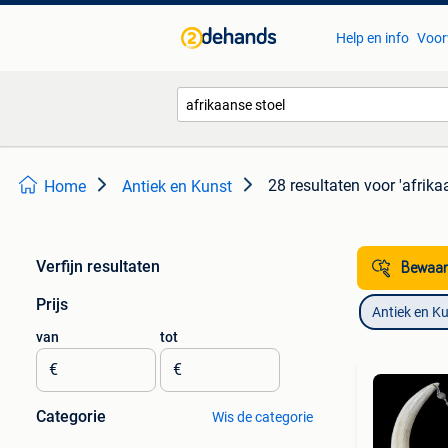
Help en info
Voor
28 resultaten
voor 'afrika
Home
Antiek en Kunst
Verfijn resultaten
Bewaar
Prijs
Antiek en K
van
tot
€
€
Categorie
Wis de categorie