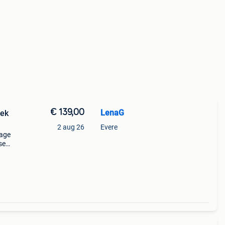
€ 139,00
LenaG
iek
2 aug 26
Evere
tage
se
 is
a