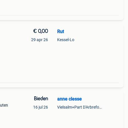
€ 0,00
Rut
29 apr 26
Kessel-Lo
Bieden
anne clesse
outen
16 jul 26
Vielsalm+Part D'Arbrefontaine