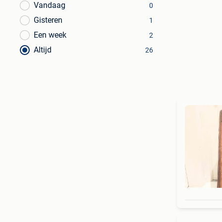
Vandaag
0
Gisteren
1
Een week
2
Altijd
26