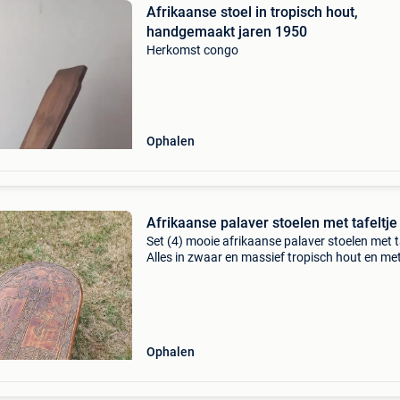
Afrikaanse stoel in tropisch hout,
handgemaakt jaren 1950
Herkomst congo
Ophalen
Afrikaanse palaver stoelen met tafeltje
Set (4) mooie afrikaanse palaver stoelen met t
Alles in zwaar en massief tropisch hout en me
hand uitgesneden decoraties in koloniale stijl. 
stoel bestaat uit 2 losse delen die perfect i
Ophalen