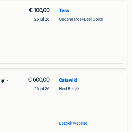
€ 100,00
Tess
26 jul 26
Oudenaarde+Deel Ooike
€ 600,00
Catawiki
jn -
26 jul 26
Heel België
n van
rde:
Bezoek website