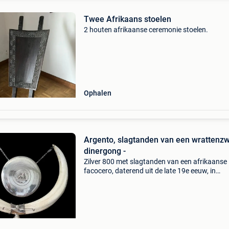
Twee Afrikaans stoelen
2 houten afrikaanse ceremonie stoelen.
Ophalen
Argento, slagtanden van een wrattenzwi
dinergong -
Zilver 800 met slagtanden van een afrikaanse
facocero, daterend uit de late 19e eeuw, in
wunderkammer-stijl. Titel: argento, slagtande
een wrattenzwijn - dinergong - geschatte waa
€450.0