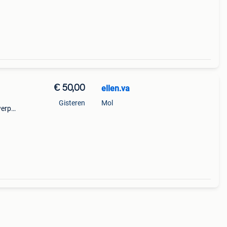
€ 50,00
ellen.va
Gisteren
Mol
werp
n