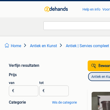
Help en info
Voor
Home
Antiek en Kunst
Antiek | Servies compleet
Verfijn resultaten
Bewaar
Prijs
Antiek en K
van
tot
€
€
Categorie
Wis de categorie