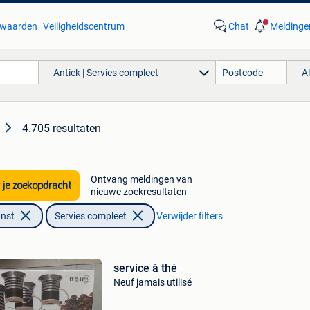
waarden
Veiligheidscentrum
Chat
Meldinge
Antiek | Servies compleet
A
4.705 resultaten
Ontvang meldingen van
 je zoekopdracht
nieuwe zoekresultaten
unst
Servies compleet
Verwijder filters
service à thé
Neuf jamais utilisé