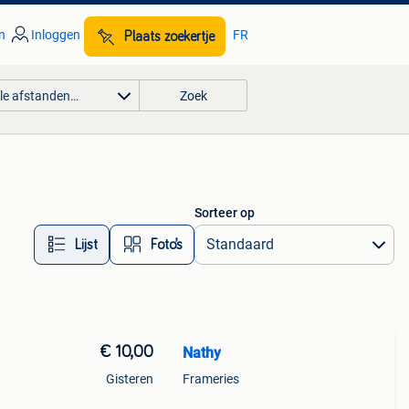
n
Inloggen
FR
Plaats zoekertje
lle afstanden…
Zoek
Sorteer op
Lijst
Foto’s
€ 10,00
Nathy
Gisteren
Frameries