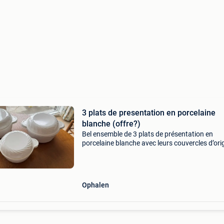
3 plats de presentation en porcelaine
blanche (offre?)
Bel ensemble de 3 plats de présentation en
porcelaine blanche avec leurs couvercles d’ori
Décor torsadé en relief sur les couvercles.
Dimensions approximatives : grande : 32 cm a
poignées moye
Ophalen