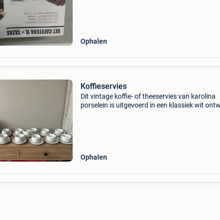
Ophalen
Koffieservies
Dit vintage koffie- of theeservies van karolina
porselein is uitgevoerd in een klassiek wit ont
met een fijn bloemenmotief.de set bestaat uit
meerdere kopjes en schotels, een koffiepot, ee
melkka
Ophalen