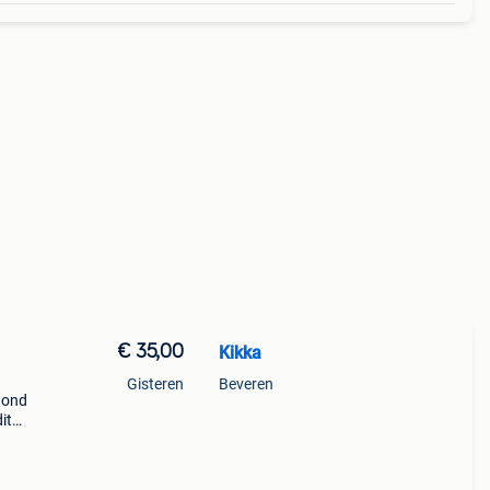
€ 35,00
Kikka
Gisteren
Beveren
tond
it