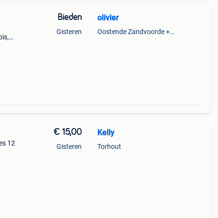
Bieden
olivier
Gisteren
Oostende Zandvoorde +Oostende
is,
ine
€ 15,00
Kelly
jes 12
Gisteren
Torhout