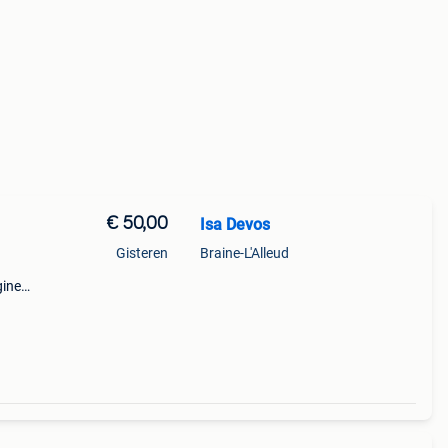
€ 50,00
Isa Devos
Gisteren
Braine-L'Alleud
gine.
vec