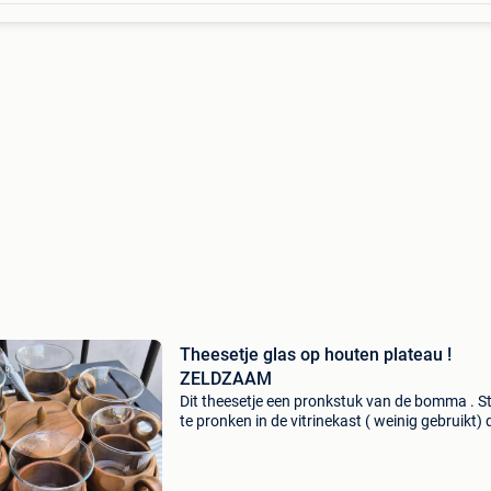
Theesetje glas op houten plateau !
ZELDZAAM
Dit theesetje een pronkstuk van de bomma . S
te pronken in de vitrinekast ( weinig gebruikt) d
theesetje komt van de jaren 70 ! De prijs : 35 €
zeldzame vondst vaste prijs!! Iets voor jouw