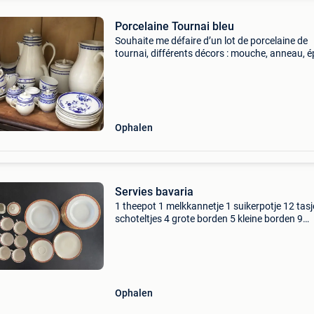
Porcelaine Tournai bleu
Souhaite me défaire d’un lot de porcelaine de
tournai, différents décors : mouche, anneau, ép
laurier fleuri, etc… cafetière, théière, pochons,
tasses, pot à moutarde, pot crème, une vingta
d’as
Ophalen
Servies bavaria
1 theepot 1 melkkannetje 1 suikerpotje 12 tas
schoteltjes 4 grote borden 5 kleine borden 9
soepborden
Ophalen