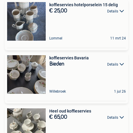
koffieservies hotelporselein 15 delig
€ 25,00
Details
Lommel
11 mrt 24
koffieservies Bavaria
Bieden
Details
Willebroek
1 jul 26
Heel oud koffieservies
€ 65,00
Details