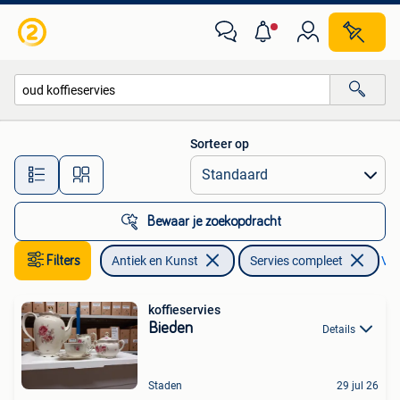
Antiek | Servies compleet
Sorteer op
Alle afstanden…
Bewaar je zoekopdracht
Filters
Antiek en Kunst
Servies compleet
Ver
koffieservies
Bieden
Details
Staden
29 jul 26