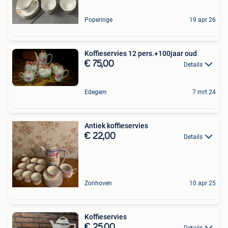
Poperinge
19 apr 26
Koffieservies 12 pers.+100jaar oud
€ 75,00
Details
Edegem
7 mrt 24
Antiek koffieservies
€ 22,00
Details
Zonhoven
10 apr 25
Koffieservies
€ 25,00