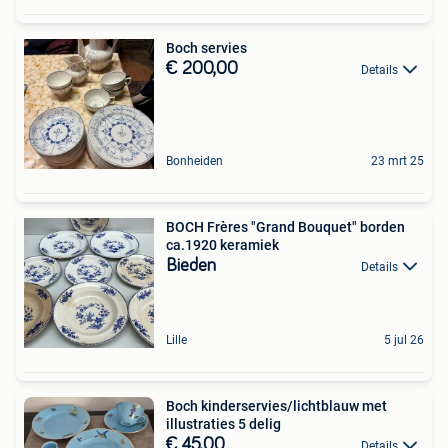
Boch servies
€ 200,00
Details
Bonheiden
23 mrt 25
BOCH Frères "Grand Bouquet" borden
ca.1920 keramiek
Bieden
Details
Lille
5 jul 26
Boch kinderservies/lichtblauw met
illustraties 5 delig
€ 45,00
Details