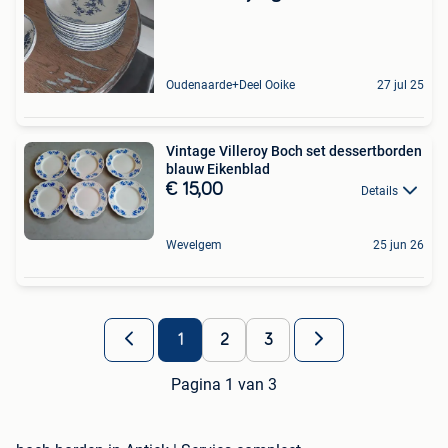
Oudenaarde+Deel Ooike
27 jul 25
Vintage Villeroy Boch set dessertborden
blauw Eikenblad
€ 15,00
Details
Wevelgem
25 jun 26
1
2
3
Pagina 1 van 3