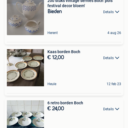
200 stuks vintage servies Boch 'pois
festival decor bloem'
Bieden
Details
Herent
4 aug 26
Kaas borden Boch
€ 12,00
Details
Heule
12 feb 23
6 retro borden Boch
€ 24,00
Details