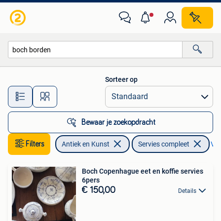
Antiek | Servies compleet
Sorteer op
Alle afstanden…
Bewaar je zoekopdracht
Filters
Antiek en Kunst
Servies compleet
Ver
Boch Copenhague eet en koffie servies
6pers
€ 150,00
Details