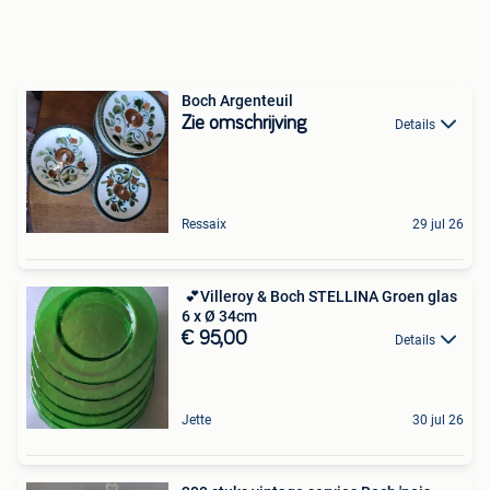
Boch Argenteuil
Zie omschrijving
Details
Ressaix
29 jul 26
️ 💕Villeroy & Boch STELLINA Groen glas
6 x Ø 34cm
€ 95,00
Details
Jette
30 jul 26