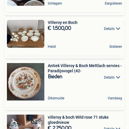
Ichtegem
Eergisteren
Villeroy en Boch
€ 1.500,00
Details
Heist
Gisteren
Antiek Villeroy & Boch Mettlach servies -
Paradijsvogel (42-
Bieden
Details
Diksmuide
Vandaag
villeroy & boch Wild rose 71 stuks
gloednieuw
€ 2.750,00
Details