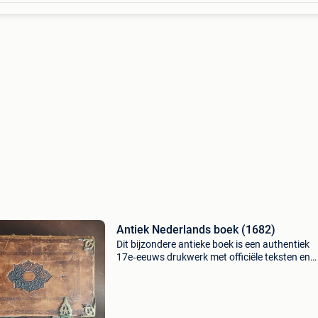
Antiek Nederlands boek (1682)
Dit bijzondere antieke boek is een authentiek
17e‑eeuws drukwerk met officiële teksten en
religieuze inhoud. Het betreft een historisch
waardevol exemplaar met originele pagina’s,
klassieke typografie