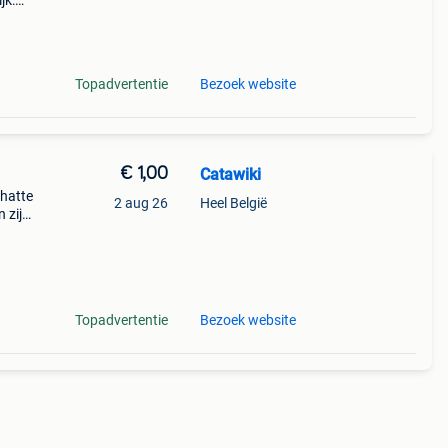
jk:
eks
Topadvertentie
Bezoek website
€ 1,00
Catawiki
chatte
2 aug 26
Heel België
 zijn
Topadvertentie
Bezoek website