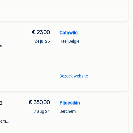
€ 23,00
Catawiki
24 jul 26
Heel België
es
9%
it d
Bezoek website
€ 350,00
Pljoesjkin
82
7 aug 24
Berchem
chem