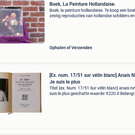
Boek, La Peinture Hollandaise.
Boek, la peinture hollandaise. Te koop een bo
zestig reproducties van hollandse schilders en
schilderijen uit de16e en 17e eeuw. Een boek 
fotoafbeeldingen van zestig schilderijen met
informa
Ophalen of Verzenden
[Ex. num. 17/51 sur vélin blanc] Anais N
Je suis le plus
Titel: [ex. Num. 17/51 Sur vélin blanc] anais nin
suis le plus geschatte waarde: €220.0 Belangri
winnende biedingen zijn exclusief 9%
koperbescherming + €3 anaïs nin. Ik ben de zi