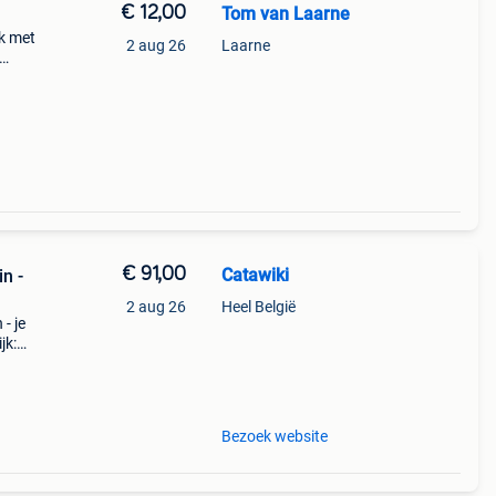
€ 12,00
Tom van Laarne
ek met
2 aug 26
Laarne
met
€ 91,00
Catawiki
in -
2 aug 26
Heel België
 - je
jk:
eks
Bezoek website