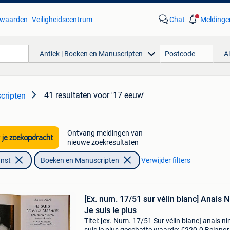
waarden
Veiligheidscentrum
Chat
Meldinge
Antiek | Boeken en Manuscripten
A
41 resultaten
voor '17 eeuw'
cripten
Ontvang meldingen van
 je zoekopdracht
nieuwe zoekresultaten
unst
Boeken en Manuscripten
Verwijder filters
[Ex. num. 17/51 sur vélin blanc] Anais N
Je suis le plus
Titel: [ex. Num. 17/51 Sur vélin blanc] anais nin