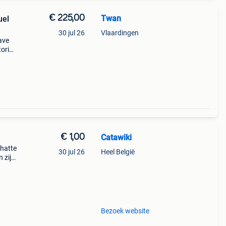
€ 225,00
Twan
uel
30 jul 26
Vlaardingen
ave
orie,
auw
en
€ 1,00
Catawiki
chatte
30 jul 26
Heel België
 zijn
Bezoek website