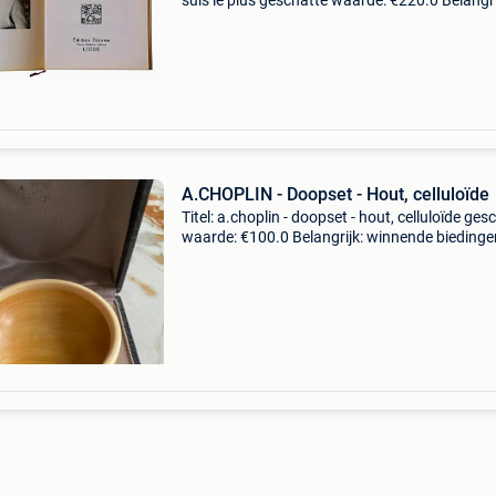
suis le plus geschatte waarde: €220.0 Belangri
winnende biedingen zijn exclusief 9%
koperbescherming + €3 anaïs nin. Ik ben de zi
A.CHOPLIN - Doopset - Hout, celluloïde
Titel: a.choplin - doopset - hout, celluloïde ges
waarde: €100.0 Belangrijk: winnende biedingen
exclusief 9% koperbescherming + €3 originele
geboorten- of doopgeschenkdoos uit ein