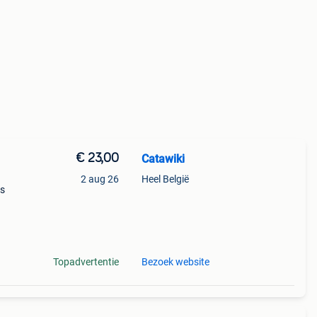
€ 23,00
Catawiki
2 aug 26
Heel België
es
9%
it d
Topadvertentie
Bezoek website