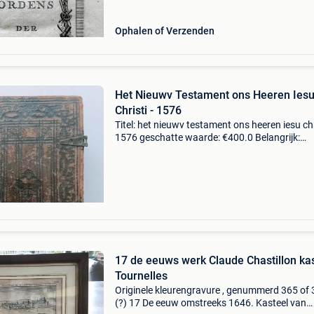
Ophalen of Verzenden
Het Nieuwv Testament ons Heeren Ies
Christi - 1576
Titel: het nieuwv testament ons heeren iesu chri
1576 geschatte waarde: €400.0 Belangrijk:
winnende biedingen zijn exclusief 9%
koperbescherming + €3 nieuwe testament,
antwerpen 1576dit
17 de eeuws werk Claude Chastillon ka
Tournelles
Originele kleurengravure , genummerd 365 of 
(?) 17 De eeuw omstreeks 1646. Kasteel van