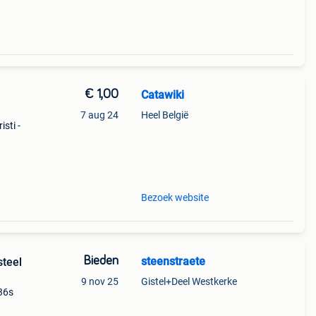
€ 1,00
Catawiki
u
7 aug 24
Heel België
sti -
Bezoek website
Bieden
steenstraete
steel
9 nov 25
Gistel+Deel Westkerke
36s