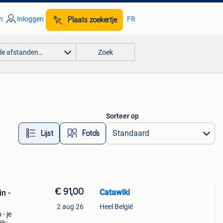
n
Inloggen
FR
Plaats zoekertje
lle afstanden…
Zoek
Sorteer op
Lijst
Foto’s
€ 91,00
Catawiki
in -
2 aug 26
Heel België
 - je