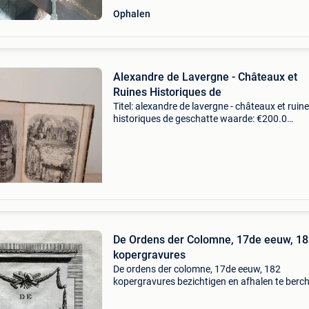
Ophalen
Alexandre de Lavergne - Châteaux et
Ruines Historiques de
Titel: alexandre de lavergne - châteaux et ruin
historiques de geschatte waarde: €200.0
Belangrijk: winnende biedingen zijn exclusief 
koperbescherming + €3 rijk geïllustreerd boek u
De Ordens der Colomne, 17de eeuw, 1
kopergravures
De ordens der colomne, 17de eeuw, 182
kopergravures bezichtigen en afhalen te ber
verzending mogelijk