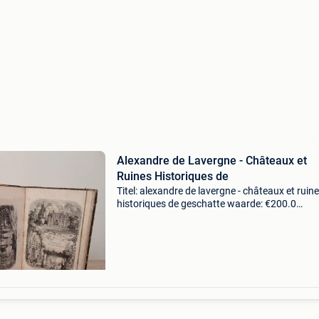
Alexandre de Lavergne - Châteaux et
Ruines Historiques de
Titel: alexandre de lavergne - châteaux et ruin
historiques de geschatte waarde: €200.0
Belangrijk: winnende biedingen zijn exclusief 
koperbescherming + €3 rijk geïllustreerd boek u