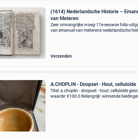
(1614) Nederlandsche Historie – Eman
van Meteren
Zeer omvangrijke vroeg-17e-eeuwse folio-uitg
van emanuel van meterens nederlandsche hist
vermoedelijk de druk van 1614, mogelijk de n
verwante herdruk van 1623. Door het ontbrek
van het o
Verzenden
A.CHOPLIN - Doopset - Hout, celluloïde
Titel: a.choplin - doopset - hout, celluloïde ges
waarde: €100.0 Belangrijk: winnende biedingen
exclusief 9% koperbescherming + €3 originele
geboorten- of doopgeschenkdoos uit ein