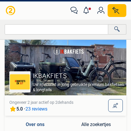
Alle categorieën…
Alle afstanden…
IKBAKFIETS
Uw specialist in jong gebruikte premium bakfietsen
& longtails
Ongeveer 2 jaar actief op 2dehands
5.0 ·
23 reviews
Over ons
Alle zoekertjes