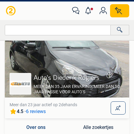
Alle categorieën…
Alle afstanden…
Auto's Diederik Rogiers
MEER DAN 35 JAAR ERVARING, MEER DAN 50
JAAR PASSIE VOOR AUTO'S
Meer dan 23 jaar actief op 2dehands
4.5 ·
6 reviews
Over ons
Alle zoekertjes