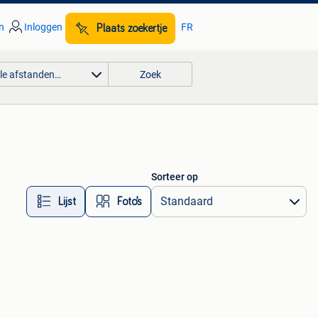
n
Inloggen
FR
Plaats zoekertje
lle afstanden…
Zoek
Sorteer op
Lijst
Foto’s