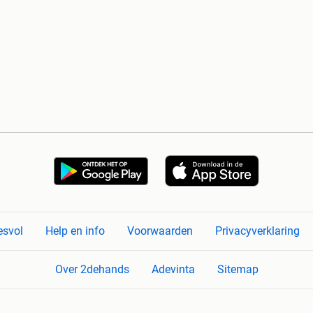
esvol
Help en info
Voorwaarden
Privacyverklaring
Over 2dehands
Adevinta
Sitemap