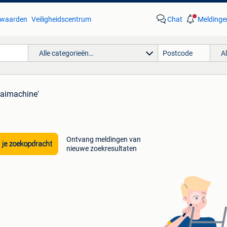
waarden
Veiligheidscentrum
Chat
Meldinge
Alle categorieën…
A
aaimachine'
Ontvang meldingen van
 je zoekopdracht
nieuwe zoekresultaten