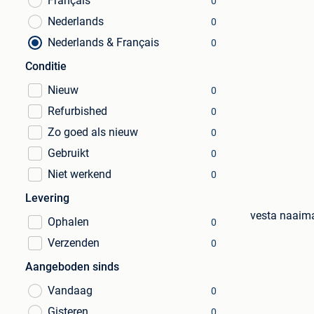
Français
0
Nederlands
0
Nederlands & Français
0
Conditie
Nieuw
0
Refurbished
0
Zo goed als nieuw
0
Gebruikt
0
Niet werkend
0
Levering
vesta naaim
Ophalen
0
Verzenden
0
Aangeboden sinds
Vandaag
0
Gisteren
0