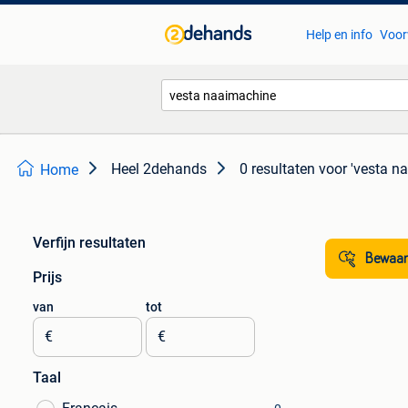
Help en info
Voor
Heel 2dehands
0 resultaten
voor 'vesta n
Home
Verfijn resultaten
Bewaar
Prijs
van
tot
€
€
Taal