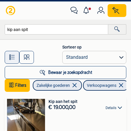
Stock en Retail | Verkoopwagens
Sorteer op
Alle afstanden…
Bewaar je zoekopdracht
Filters
Zakelijke goederen
Verkoopwagens
V
Kip aan het spit
€ 19.000,00
Details