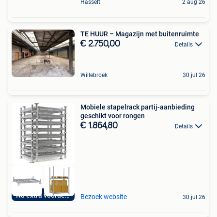
Hasselt
2 aug 26
TE HUUR – Magazijn met buitenruimte
€ 2.750,00
Details
Willebroek
30 jul 26
Mobiele stapelrack partij-aanbieding
geschikt voor rongen
€ 1.864,80
Details
Nu extra voordelig
Bezoek website
30 jul 26