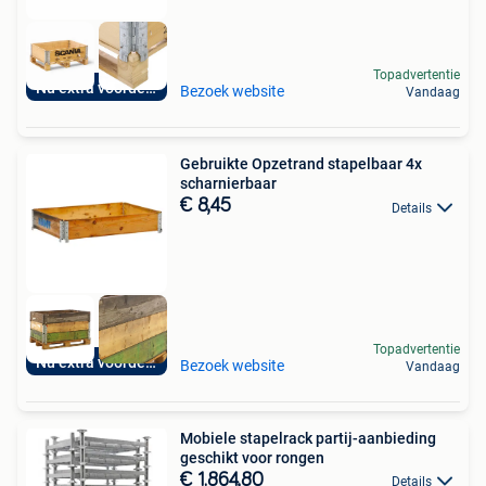
Topadvertentie
Nu extra voordelig
Bezoek website
Vandaag
Gebruikte Opzetrand stapelbaar 4x
scharnierbaar
€ 8,45
Details
Topadvertentie
Nu extra voordelig
Bezoek website
Vandaag
Mobiele stapelrack partij-aanbieding
geschikt voor rongen
€ 1.864,80
Details