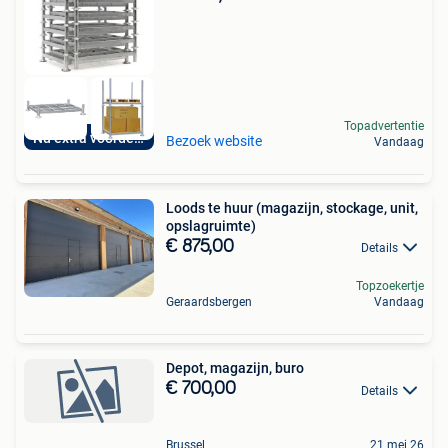
Topadvertentie
Nu extra voordelig
Bezoek website
Vandaag
Loods te huur (magazijn, stockage, unit,
opslagruimte)
€ 875,00
Details
Topzoekertje
Geraardsbergen
Vandaag
Depot, magazijn, buro
€ 700,00
Details
Brussel
21 mei 26