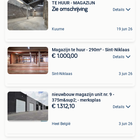
TE HUUR - MAGAZIJN
Zie omschrijving
Details
Kuurne
19 jun 26
Magazijn te huur - 290m² - Sint-Niklaas
€ 1.000,00
Details
Sint-Niklaas
3 jun 26
nieuwbouw magazijn unit nr. 9 -
375m&sup2; - merksplas
€ 1.312,10
Details
Heel België
3 jun 26