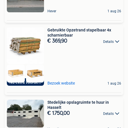
Hever
1 aug 26
Gebruikte Opzetrand stapelbaar 4x
scharnierbaar
€ 369,90
Details
Nu extra voordelig
Bezoek website
1 aug 26
Stedelijke opslagruimte te huur in
Hasselt
€ 1.750,00
Details