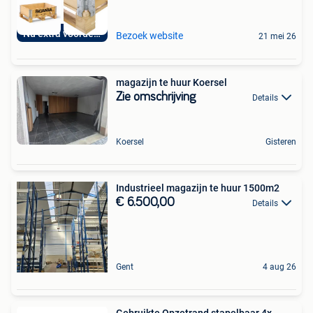
Nu extra voordelig
Bezoek website
21 mei 26
magazijn te huur Koersel
Zie omschrijving
Details
Koersel
Gisteren
Industrieel magazijn te huur 1500m2
€ 6.500,00
Details
Gent
4 aug 26
Gebruikte Opzetrand stapelbaar 4x