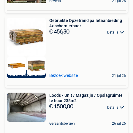
Beverlo
21 jul 26
Gebruikte Opzetrand palletaanbieding
4x scharnierbaar
€ 456,30
Details
Nu extra voordelig
Bezoek website
21 jul 26
Loods / Unit / Magazijn / Opslagruimte
te huur 235m2
€ 1.500,00
Details
Geraardsbergen
26 jul 26