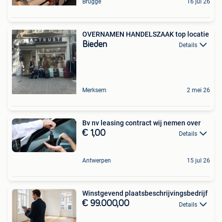
Brugge
16 jul 26
OVERNAMEN HANDELSZAAK top locatie
Bieden
Details
Merksem
2 mei 26
Bv nv leasing contract wij nemen over
€ 1,00
Details
Antwerpen
15 jul 26
Winstgevend plaatsbeschrijvingsbedrijf
€ 99.000,00
Details