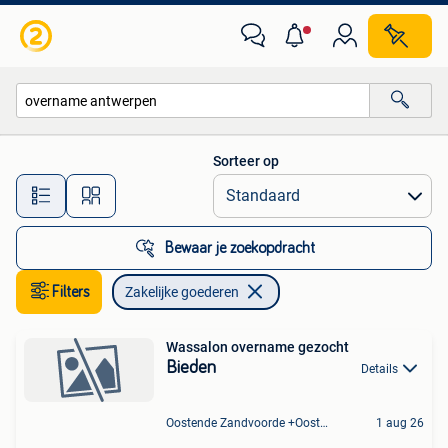
Zakelijke goederen
Sorteer op
Alle afstanden…
Bewaar je zoekopdracht
Filters
Zakelijke goederen
Wassalon overname gezocht
Bieden
Details
Oostende Zandvoorde +Oostende
1 aug 26