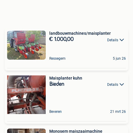
landbouwmachines/maisplanter
€ 1.000,00
Details
Ressegem
5 jun 26
Maisplanter kuhn
Bieden
Details
Beveren
21 mrt 26
Monosem maiszaaimachine