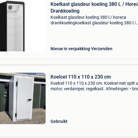
Koelkast glasdeur koeling 380 L / Hore
Drankkoeling
Koelkast glasdeur koeling 380 l / horeca
drankkoelingkoelkast glasdeur koeling 380 l /
horeca drankkoelingprofessionele luxe
drankenkoelkast met glazen deur 380 liter.
Drankkoeling, flessenkoeler, bar
Nieuw in verpakking
Verzenden
Koelcel 110 x 110 x 230 cm
Koelcel 110 x 110 x 230 cm. Koelcel met split u
motor, verdamper, regelkast. Afmetingen: • br
110 cm • diepte: 110 cm • hoogte: 230 cm •
deurhoogte: 200 cm • deurbreedte: 71 cm •
wanddikte: 1
Gebruikt