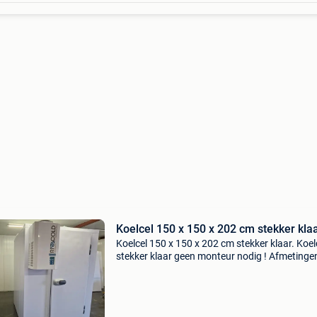
Koelcel 150 x 150 x 202 cm stekker kla
Koelcel 150 x 150 x 202 cm stekker klaar. Koel
stekker klaar geen monteur nodig ! Afmetingen
breedte: 150 cm • diepte: 150 cm • hoogte: 20
deurhoogte: 185 cm • deurbreedte: 70 cm • af