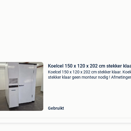
Koelcel 150 x 120 x 202 cm stekker kla
Koelcel 150 x 120 x 202 cm stekker klaar. Koel
stekker klaar geen monteur nodig ! Afmetingen
breedte: 150 cm • diepte: 120 cm • hoogte: 20
deurhoogte: 185 cm • deurbreedte: 70 cm • af
Gebruikt