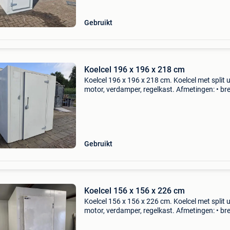
Gebruikt
Koelcel 196 x 196 x 218 cm
Koelcel 196 x 196 x 218 cm. Koelcel met split u
motor, verdamper, regelkast. Afmetingen: • br
196 cm • diepte: 196 cm • hoogte: 218 cm •
deurhoogte: 200 cm • deurbreedte: 90 cm •
wanddikte: 8
Gebruikt
Koelcel 156 x 156 x 226 cm
Koelcel 156 x 156 x 226 cm. Koelcel met split u
motor, verdamper, regelkast. Afmetingen: • br
156 cm • diepte: 156 cm • hoogte: 226 cm •
deurhoogte: 185 cm • deurbreedte: 80 cm •