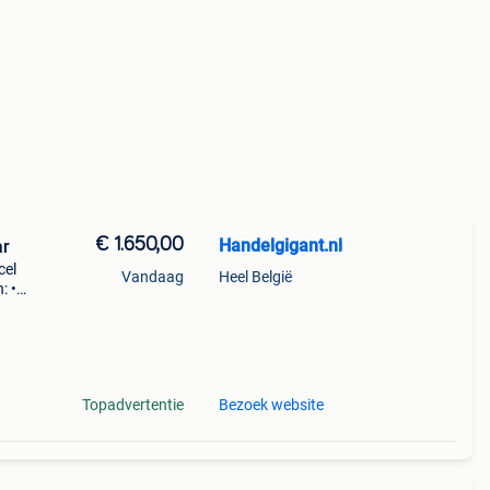
€ 1.650,00
Handelgigant.nl
ar
cel
Vandaag
Heel België
: •
2 cm •
metin
Topadvertentie
Bezoek website