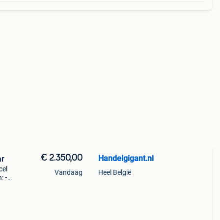
€ 2.350,00
Handelgigant.nl
ar
cel
Vandaag
Heel België
: •
2 cm •
metin