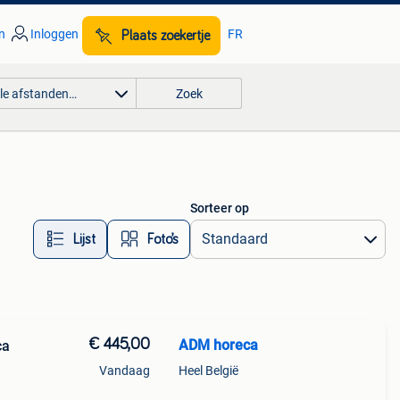
n
Inloggen
FR
Plaats zoekertje
lle afstanden…
Zoek
Sorteer op
Lijst
Foto’s
€ 445,00
ADM horeca
ca
Vandaag
Heel België