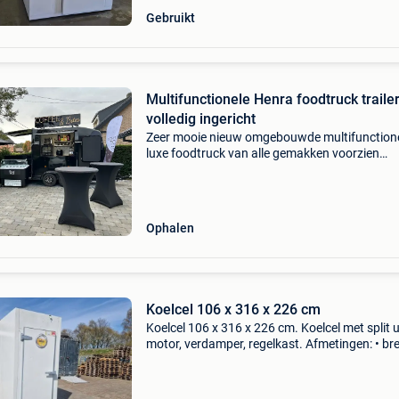
Gebruikt
Multifunctionele Henra foodtruck traile
volledig ingericht
Zeer mooie nieuw omgebouwde multifunction
luxe foodtruck van alle gemakken voorzien
maximum toelaatbaar gewicht 2000 kg led-
verlichting, electronisch uitklapbaar
reclamebord,wateraansluiting,kracht
Ophalen
Koelcel 106 x 316 x 226 cm
Koelcel 106 x 316 x 226 cm. Koelcel met split u
motor, verdamper, regelkast. Afmetingen: • br
106 cm • diepte: 316 cm • hoogte: 226 cm •
deurhoogte: 165 cm • deurbreedte: 65 cm •
wanddikte: 8