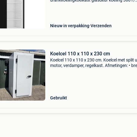
drankkoelingkoelkast glasdeur koeling 380 l /
horeca drankkoelingprofessionele luxe
drankenkoelkast met glazen deur 380 liter.
Drankkoeling, flessenkoeler, bar
Nieuw in verpakking
Verzenden
Koelcel 110 x 110 x 230 cm
Koelcel 110 x 110 x 230 cm. Koelcel met split u
motor, verdamper, regelkast. Afmetingen: • br
110 cm • diepte: 110 cm • hoogte: 230 cm •
deurhoogte: 200 cm • deurbreedte: 71 cm •
wanddikte: 1
Gebruikt