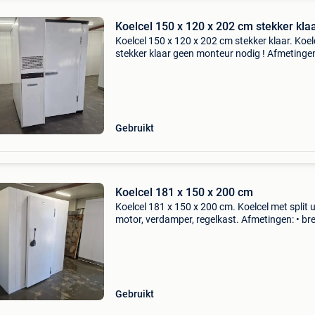
Koelcel 150 x 120 x 202 cm stekker kla
Koelcel 150 x 120 x 202 cm stekker klaar. Koel
stekker klaar geen monteur nodig ! Afmetingen
breedte: 150 cm • diepte: 120 cm • hoogte: 20
deurhoogte: 185 cm • deurbreedte: 70 cm • af
Gebruikt
Koelcel 181 x 150 x 200 cm
Koelcel 181 x 150 x 200 cm. Koelcel met split u
motor, verdamper, regelkast. Afmetingen: • br
181 cm • diepte: 150 cm • hoogte: 200 cm •
deurhoogte: 175 cm • deurbreedte: 65 cm •
wanddikte: 6
Gebruikt