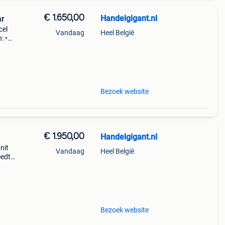
€ 1.650,00
Handelgigant.nl
ar
cel
Vandaag
Heel België
: •
2 cm •
metin
Bezoek website
€ 1.950,00
Handelgigant.nl
nit
Vandaag
Heel België
eedte:
Bezoek website