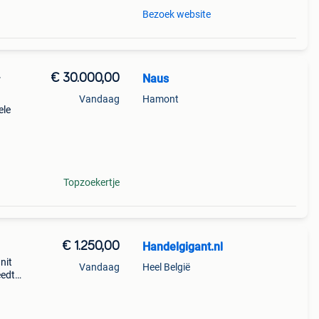
Bezoek website
€ 30.000,00
Naus
r
Vandaag
Hamont
ele
Topzoekertje
€ 1.250,00
Handelgigant.nl
nit
Vandaag
Heel België
eedte: