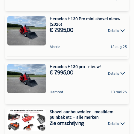
Heracles H130 Pro mini shovel nieuw
(2026)
€ 7.995,00
Details
Meerle
13 aug 25
Heracles H130 pro - nieuw!
€ 7.995,00
Details
Hamont
13 mei 26
Shovel aanbouwdelen | mestklem
puinbak etc – alle merken
Zie omschrijving
Details