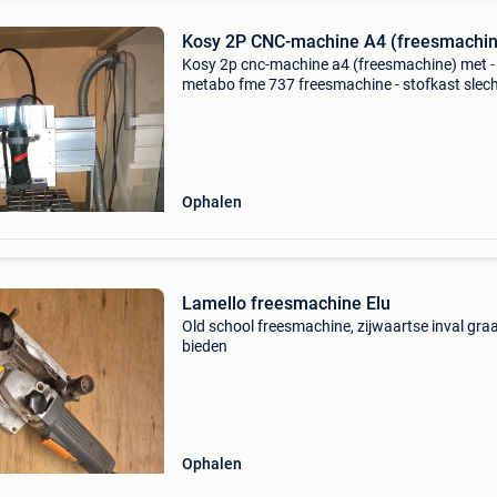
Kosy 2P CNC-machine A4 (freesmachin
Kosy 2p cnc-machine a4 (freesmachine) met -
metabo fme 737 freesmachine - stofkast slec
occasioneel gebruikt -> zo goed als nieuw. Een
redelijk bod is steeds bespreekbaar.
Ophalen
Lamello freesmachine Elu
Old school freesmachine, zijwaartse inval gra
bieden
Ophalen