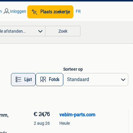
n
Inloggen
FR
Plaats zoekertje
lle afstanden…
Zoek
Sorteer op
Lijst
Foto’s
€ 24,76
vebim-parts.com
7mm,
2 aug 26
Heule