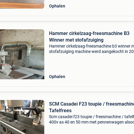
Ophalen
Hammer cirkelzaag-freesmachine B3
Winner met stofafzuiging
Hammer cirkelzaag-freesmachine b3 winner 
stofafzuiging machine werd aangekocht in 20
steeds goed onderhouden. Oorspronkelijke fa
beschikbaar staat: zeer goed motor: 4 kw (3x400 v)
cirke
Ophalen
SCM Casadei F23 toupie / freesmachin
Tafelfrees
Scm casadei f23 toupie / freesmachine / tafel
400v as 40 en 50 mm met pennenwagen also
extra kap (niet op foto) aanvoerder met 3 roll
machine machine verkeerd in goede staat prij