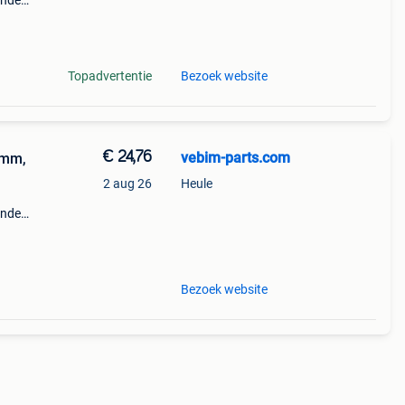
nder-
ven,
n
Topadvertentie
Bezoek website
€ 24,76
vebim-parts.com
7mm,
2 aug 26
Heule
nder-
ven,
n
Bezoek website