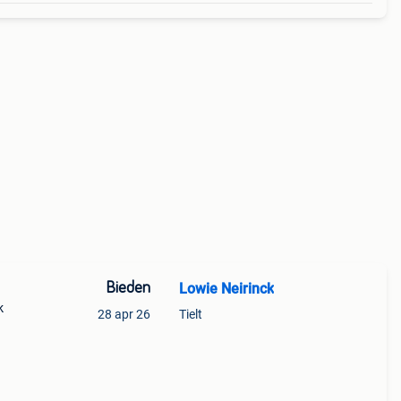
Bieden
Lowie Neirinck
k
28 apr 26
Tielt