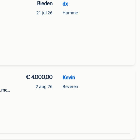
Bieden
dx
21 jul 26
Hamme
€ 4.000,00
Kevin
2 aug 26
Beveren
e.met