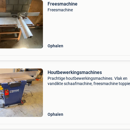
Freesmachine
Freesmachine
Ophalen
Houtbewerkingsmachines
Prachtige houtbewerkingsmachines. Vlak en
vandikte schaafmachine, freesmachine toppi
een mooie doos met frezen erin. Scharnieren
boormachine voor meubelscharnieren en
rijboringen te boren. Bij di
Ophalen