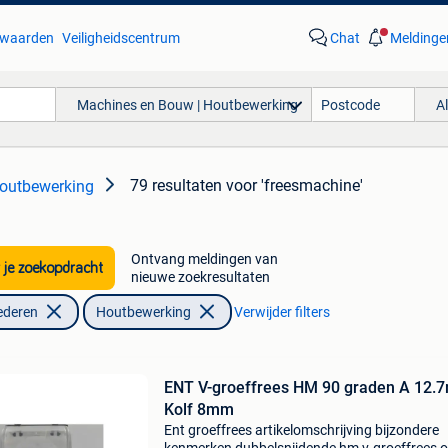
waarden
Veiligheidscentrum
Chat
Meldinge
Machines en Bouw | Houtbewerking
A
79 resultaten
voor 'freesmachine'
outbewerking
Ontvang meldingen van
 je zoekopdracht
nieuwe zoekresultaten
ederen
Houtbewerking
Verwijder filters
ENT V-groeffrees HM 90 graden A 12.
Kolf 8mm
Ent groeffrees artikelomschrijving bijzondere