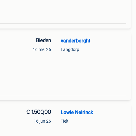
Bieden
vanderborght
16 mei 26
Langdorp
€ 1.500,00
Lowie Neirinck
t
16 jun 26
Tielt
 450