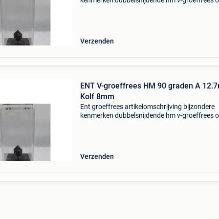
kenmerken dubbelsnijdende hm v-groeffrees o
en omtreksnijdend. Voor het frezen van v-groe
kanten afschuinen en graveerwerk in zachte e
harde hou
Verzenden
ENT V-groeffrees HM 90 graden A 12.
Kolf 8mm
Ent groeffrees artikelomschrijving bijzondere
kenmerken dubbelsnijdende hm v-groeffrees o
en omtreksnijdend. Voor het frezen van v-groe
kanten afschuinen en graveerwerk in zachte e
harde hou
Verzenden