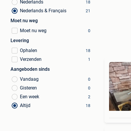
Nederlands
18
Nederlands & Français
21
Moet nu weg
Moet nu weg
0
Levering
Ophalen
18
Verzenden
1
Aangeboden sinds
Vandaag
0
Gisteren
0
Een week
2
Altijd
18