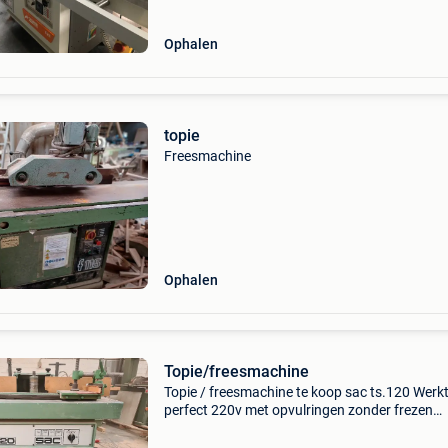
overeen
Ophalen
topie
Freesmachine
Ophalen
Topie/freesmachine
Topie / freesmachine te koop sac ts.120 Werk
perfect 220v met opvulringen zonder frezen
assdiameter 50mm blad 1100x700 ass center
vanaf voorkant prijs 1500€ op te halen in tielt