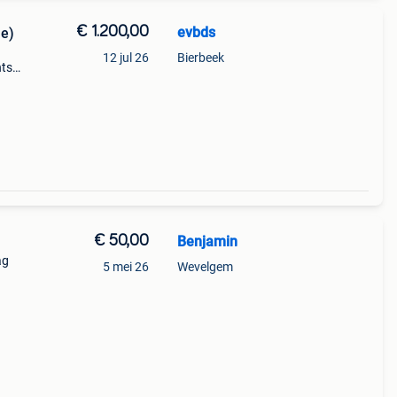
€ 1.200,00
evbds
e)
12 jul 26
Bierbeek
hts
€ 50,00
Benjamin
ag
5 mei 26
Wevelgem