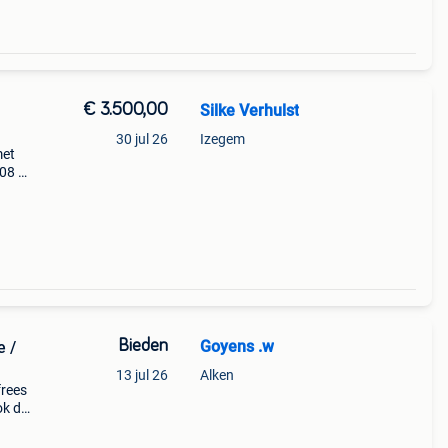
€ 3.500,00
Silke Verhulst
30 jul 26
Izegem
met
08 en
ctuur
Bieden
Goyens .w
e /
13 jul 26
Alken
frees
ok de
en
s