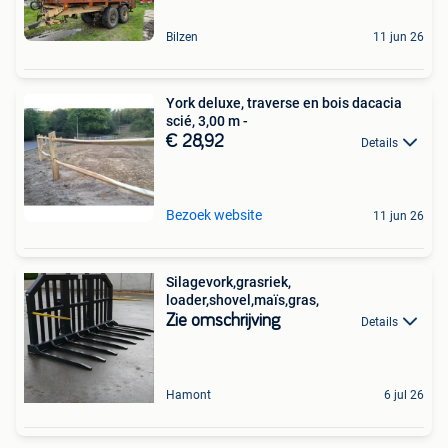
Bilzen
11 jun 26
York deluxe, traverse en bois dacacia
scié, 3,00 m -
€ 28,92
Details
Bezoek website
11 jun 26
Silagevork,grasriek,
loader,shovel,maïs,gras,
Zie omschrijving
Details
Hamont
6 jul 26