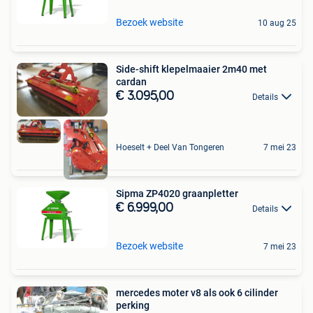
Bezoek website
10 aug 25
Side-shift klepelmaaier 2m40 met
cardan
€ 3.095,00
Details
Hoeselt + Deel Van Tongeren
7 mei 23
Sipma ZP4020 graanpletter
€ 6.999,00
Details
Bezoek website
7 mei 23
mercedes moter v8 als ook 6 cilinder
perking