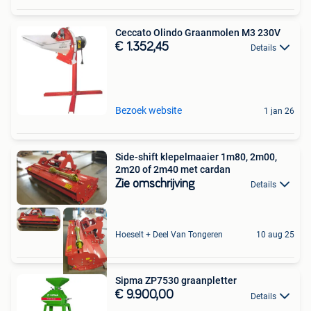
Ceccato Olindo Graanmolen M3 230V
€ 1.352,45
Details
Bezoek website
1 jan 26
Side-shift klepelmaaier 1m80, 2m00,
2m20 of 2m40 met cardan
Zie omschrijving
Details
Hoeselt + Deel Van Tongeren
10 aug 25
Sipma ZP7530 graanpletter
€ 9.900,00
Details