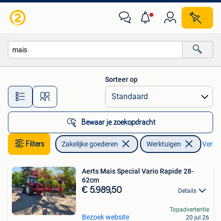
Landbouw | Werktuigen
Sorteer op
Alle afstanden…
Bewaar je zoekopdracht
Filters
Zakelijke goederen
Werktuigen
Verwij
Aerts Mais Special Vario Rapide 28-
62cm
€ 5.989,50
Details
Topadvertentie
Bezoek website
20 jul 26