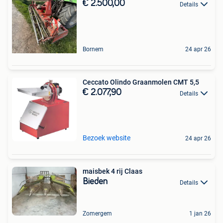
€ 2.500,00
Details
Bornem
24 apr 26
Ceccato Olindo Graanmolen CMT 5,5
€ 2.077,90
Details
Bezoek website
24 apr 26
maisbek 4 rij Claas
Bieden
Details
Zomergem
1 jan 26