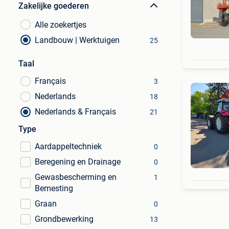
Zakelijke goederen
Alle zoekertjes
Landbouw | Werktuigen
25
Taal
Français
3
Nederlands
18
Nederlands & Français
21
Type
Aardappeltechniek
0
Beregening en Drainage
0
Gewasbescherming en
1
Bemesting
Graan
0
Grondbewerking
13