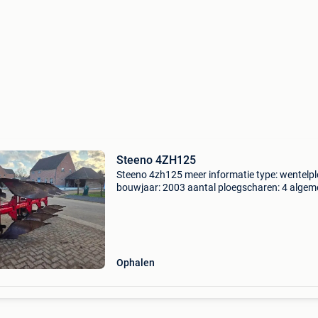
Steeno 4ZH125
Steeno 4zh125 meer informatie type: wentelp
bouwjaar: 2003 aantal ploegscharen: 4 alge
staat: goed technische staat: goed optische st
goed btw: de getoonde prijs is exclusief btw 
voor
Ophalen