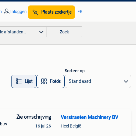
n
Inloggen
FR
Plaats zoekertje
lle afstanden…
Zoek
Sorteer op
Lijst
Foto’s
Zie omschrijving
Verstraeten Machinery BV
 btw
16 jul 26
Heel België