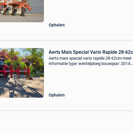
Ophalen
Aerts Mais Special Vario Rapide 28-62
Aerts mais special vario rapide 28-62cm meer
informatie type: wentelploeg bouwjaar: 2014
aantal ploegscharen: 4 algemene staat: goed
technische staat: goed optische staat: goed b
getoonde prijs
Ophalen