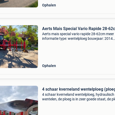
Ophalen
Aerts Mais Special Vario Rapide 28-62
Aerts mais special vario rapide 28-62cm meer
informatie type: wentelploeg bouwjaar: 2014
aantal ploegscharen: 4 algemene staat: goed
technische staat: goed optische staat: goed b
getoonde prijs
Ophalen
4 schaar kverneland wentelploeg (ploe
4 schaar kverneland wentelploeg, hydraulisch
wentelen, de ploeg is in zeer goede staat, de p
is weinig gebruikt, het bekijken waard. Geen re
en geen prijs via sms of mail, enkel persoonlijk