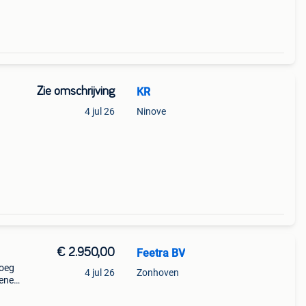
Zie omschrijving
KR
4 jul 26
Ninove
€ 2.950,00
Feetra BV
loeg
4 jul 26
Zonhoven
mene
aat:
neem