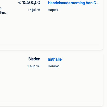
€ 15.500,00
Handelsonderneming Van Gestel
 4
16 jul 26
Hapert
llen
chaar
ploeg
Bieden
nathalie
1 aug 26
Hamme