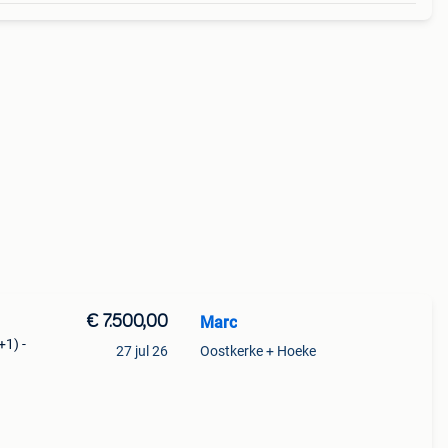
€ 7.500,00
Marc
+1) -
27 jul 26
Oostkerke + Hoeke
are