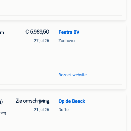
€ 5.989,50
Feetra BV
cm
27 jul 26
Zonhoven
tw: de
Bezoek website
Zie omschrijving
Op de Beeck
g)
21 jul 26
Duffel
loeg
actie
 a