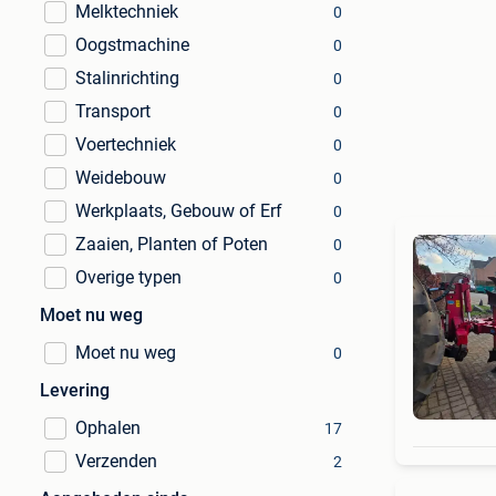
Melktechniek
0
Oogstmachine
0
Stalinrichting
0
Transport
0
Voertechniek
0
Weidebouw
0
Werkplaats, Gebouw of Erf
0
Zaaien, Planten of Poten
0
Overige typen
0
Moet nu weg
Moet nu weg
0
Levering
Ophalen
17
Verzenden
2