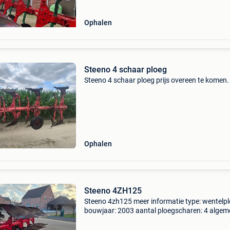
Ophalen
Steeno 4 schaar ploeg
Steeno 4 schaar ploeg prijs overeen te komen.
Ophalen
Steeno 4ZH125
Steeno 4zh125 meer informatie type: wentelp
bouwjaar: 2003 aantal ploegscharen: 4 alge
staat: goed technische staat: goed optische st
goed btw: de getoonde prijs is exclusief btw 