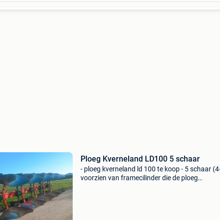
Ploeg Kverneland LD100 5 schaar
- ploeg kverneland ld 100 te koop - 5 schaar (4
voorzien van framecilinder die de ploeg
automatisch versmalt voor het wentelen -
eenvoudig verstelbare voorscharen - omkeerb
oplegpunt - geschik