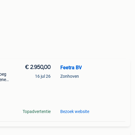
€ 2.950,00
Feetra BV
loeg
16 jul 26
Zonhoven
mene
aat:
neem
Topadvertentie
Bezoek website