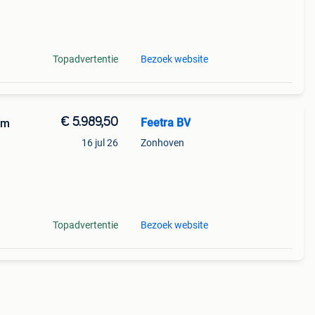
Topadvertentie
Bezoek website
€ 5.989,50
Feetra BV
cm
16 jul 26
Zonhoven
tw: de
Topadvertentie
Bezoek website