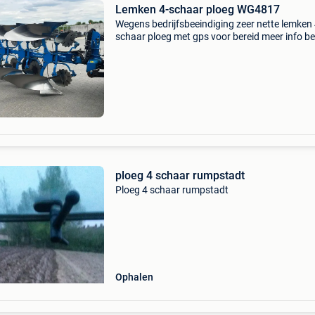
Lemken 4-schaar ploeg WG4817
Wegens bedrijfsbeeindiging zeer nette lemken
schaar ploeg met gps voor bereid meer info be
🇳🇱 informatie in het nederlands: lemken 4-s
ploeg wg4817 merk: lemken model: 4-schaar 
type
ploeg 4 schaar rumpstadt
Ploeg 4 schaar rumpstadt
Ophalen