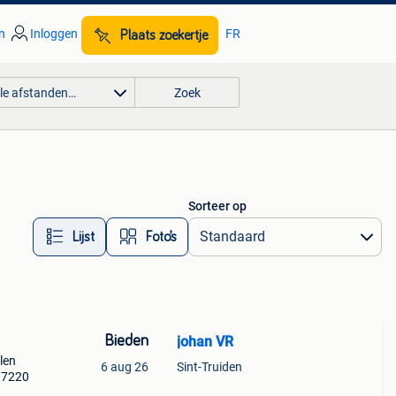
n
Inloggen
FR
Plaats zoekertje
lle afstanden…
Zoek
Sorteer op
Lijst
Foto’s
Bieden
johan VR
len
6 aug 26
Sint-Truiden
997220