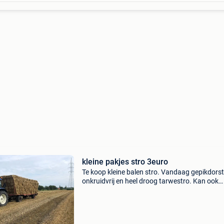
kleine pakjes stro 3euro
Te koop kleine balen stro. Vandaag gepikdorst
onkruidvrij en heel droog tarwestro. Kan ook
geleverd worden. Vanf 3 euro.tel 0474 32 55 