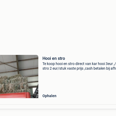
Hooi en stro
Te koop hooi en stro direct van kar hooi 3eur ,
stro 2 eur/stuk vaste prijs ,cash betalen bij af
contact via mail of 016501212
Ophalen