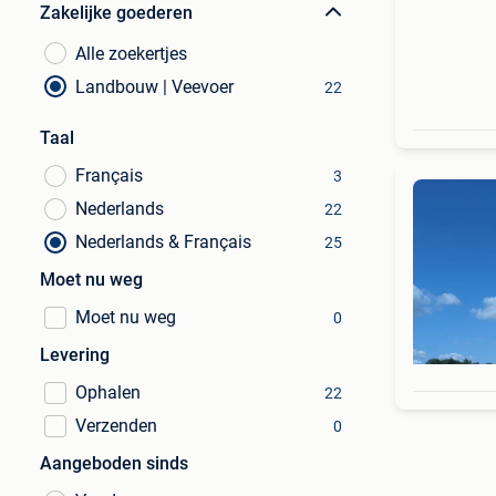
Zakelijke goederen
Alle zoekertjes
Landbouw | Veevoer
22
Taal
Français
3
Nederlands
22
Nederlands & Français
25
Moet nu weg
Moet nu weg
0
Levering
Ophalen
22
Verzenden
0
Aangeboden sinds