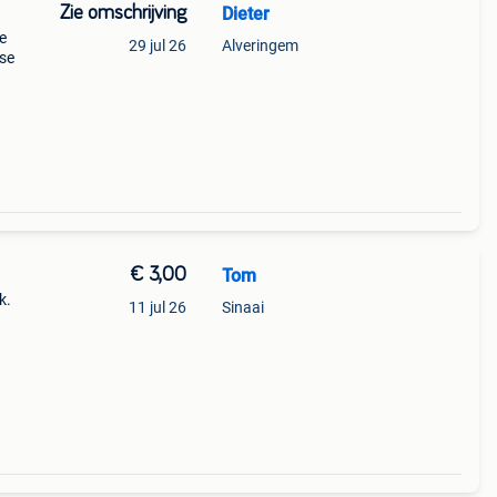
Zie omschrijving
Dieter
te
29 jul 26
Alveringem
sse
€ 3,00
Tom
k.
11 jul 26
Sinaai