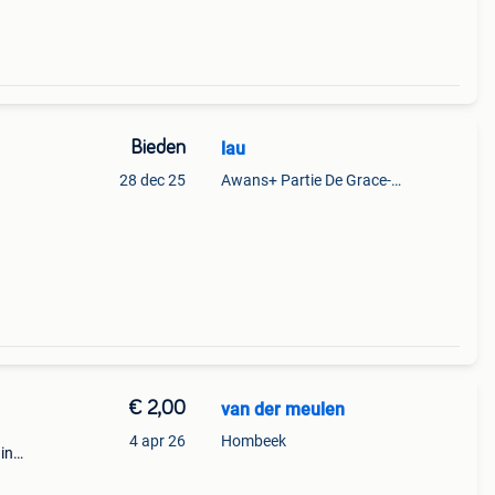
Bieden
lau
28 dec 25
Awans+ Partie De Grace-Hollogne
€ 2,00
van der meulen
4 apr 26
Hombeek
in