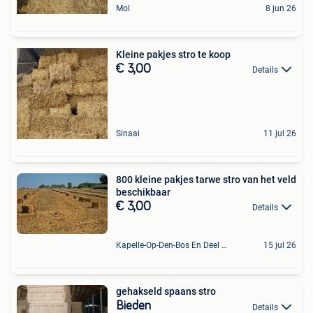
Mol
8 jun 26
Kleine pakjes stro te koop
€ 3,00
Details
Sinaai
11 jul 26
800 kleine pakjes tarwe stro van het veld
beschikbaar
€ 3,00
Details
Kapelle-Op-Den-Bos En Deel Van Zemst
15 jul 26
gehakseld spaans stro
Bieden
Details