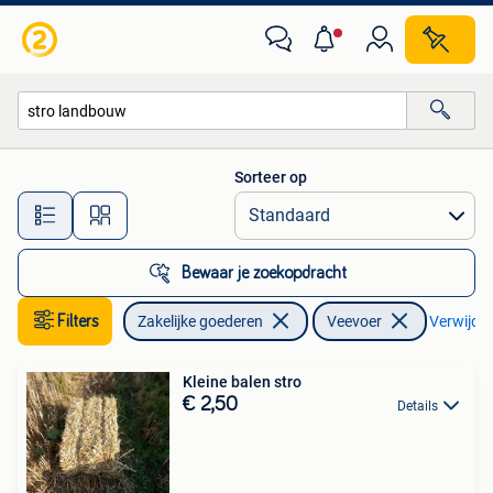
Landbouw | Veevoer
Sorteer op
Alle afstanden…
Bewaar je zoekopdracht
Filters
Zakelijke goederen
Veevoer
Verwijder 
Kleine balen stro
€ 2,50
Details