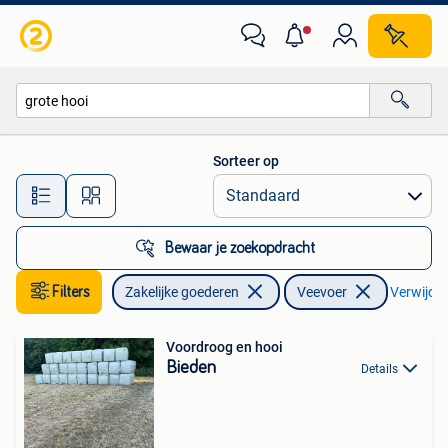
Landbouw | Veevoer
Sorteer op
Alle afstanden…
Bewaar je zoekopdracht
Filters
Zakelijke goederen
Veevoer
Verwijder 
Voordroog en hooi
Bieden
Details