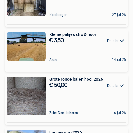
Keerbergen
27 jul 26
Kleine pakjes stro & hooi
€ 3,50
Details
Asse
14 jul 26
Grote ronde balen hooi 2026
€ 50,00
Details
Zele+Deel Lokeren
6 jul 26
hooi en stro 2026