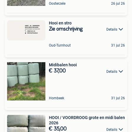
Oosterzele
26 jul 26
Hooi en stro
Zie omschrijving
Details
Oud-Turnhout
31 jul 26
Midibalen hooi
€ 37,00
Details
Hombeek
31 jul 26
HOOI / VOORDROOG grote en midi balen
2026
€ 35,00
Details