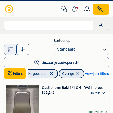
Horeca | Overige
Sorteer op
Alle afstanden…
Bewaar je zoekopdracht
Filters
Zakelijke goederen
Overige
Verwijder filters
Gastronorm Bak| 1/1 GN | RVS | horeca
€ 5,50
Details
Topadvertentie