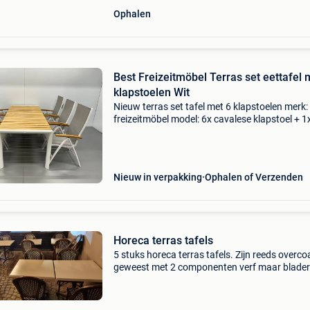
Ophalen
Best Freizeitmöbel Terras set eettafel 
klapstoelen Wit
Nieuw terras set tafel met 6 klapstoelen merk:
freizeitmöbel model: 6x cavalese klapstoel + 1
paros tafel het comfortabele frame en de
scharnierdelen zijn volledig uit aluminium
vervaardigd, waa
Nieuw in verpakking
Ophalen of Verzenden
Horeca terras tafels
5 stuks horeca terras tafels. Zijn reeds overco
geweest met 2 componenten verf maar blade
terug af. Kunnen nieuwe coating gebruiken. Zi
uiteraard niet nieuw en tonen slijtage maar no
perfect b