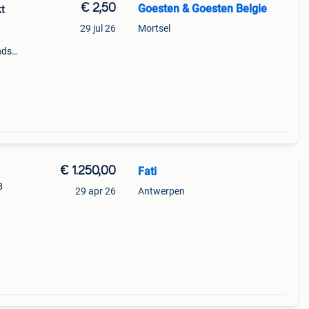
€ 2,50
Goesten & Goesten Belgie
t
29 jul 26
Mortsel
nds
€ 1.250,00
Fati
8
29 apr 26
Antwerpen