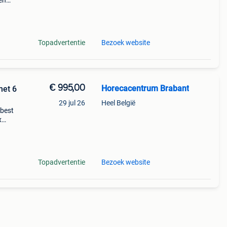
en
60
18
Topadvertentie
Bezoek website
€ 995,00
Horecacentrum Brabant
met 6
29 jul 26
Heel België
 best
x
Topadvertentie
Bezoek website