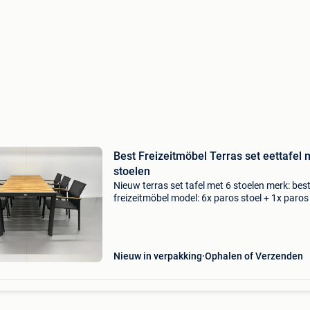
Best Freizeitmöbel Terras set eettafel 
stoelen
Nieuw terras set tafel met 6 stoelen merk: bes
freizeitmöbel model: 6x paros stoel + 1x paros 
de paros outdoor dining stoel heeft een alumi
frame en een aparte textileen zitting. Deze roe
Nieuw in verpakking
Ophalen of Verzenden