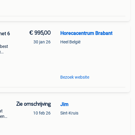
€ 995,00
Horecacentrum Brabant
met 6
30 jan 26
Heel België
 best
x
Bezoek website
Zie omschrijving
Jim
at
10 feb 26
Sint-Kruis
ren
jn
g