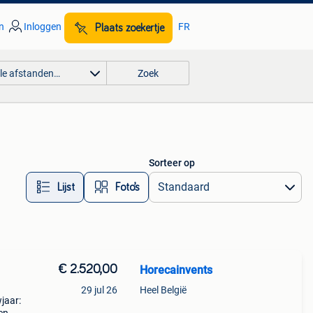
n
Inloggen
FR
Plaats zoekertje
lle afstanden…
Zoek
Sorteer op
Lijst
Foto’s
€ 2.520,00
Horecainvents
29 jul 26
Heel België
jaar: