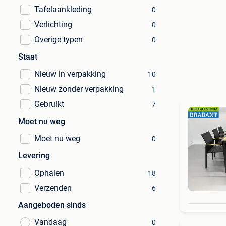
Tafelaankleding
0
Verlichting
0
Overige typen
0
Staat
Nieuw in verpakking
10
Nieuw zonder verpakking
1
Gebruikt
7
Moet nu weg
Moet nu weg
0
Levering
Ophalen
18
Verzenden
6
Aangeboden sinds
Vandaag
0