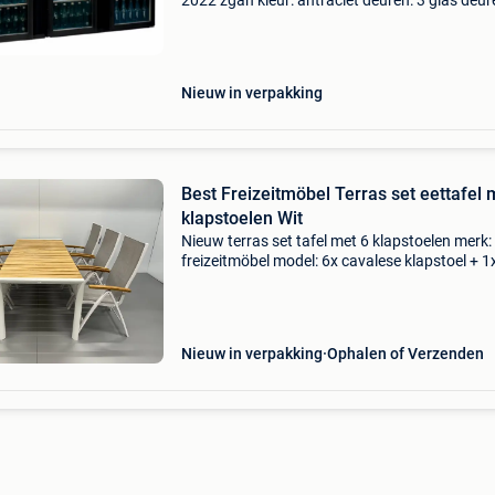
2022 zgan kleur: antraciet deuren: 3 glas deur
opslagcapaciteit: 595 x 25 cl of 500 x 30 cl (ø
mm) thermostaat met digitaal display: +2 / +
koelca
Nieuw in verpakking
Best Freizeitmöbel Terras set eettafel 
klapstoelen Wit
Nieuw terras set tafel met 6 klapstoelen merk:
freizeitmöbel model: 6x cavalese klapstoel + 1
paros tafel het comfortabele frame en de
scharnierdelen zijn volledig uit aluminium
vervaardigd, waa
Nieuw in verpakking
Ophalen of Verzenden