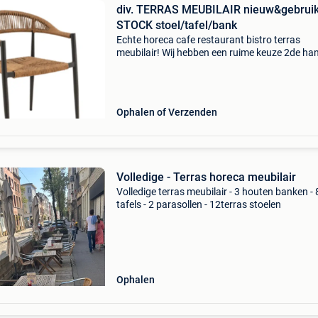
div. TERRAS MEUBILAIR nieuw&gebruik
STOCK stoel/tafel/bank
Echte horeca cafe restaurant bistro terras
meubilair! Wij hebben een ruime keuze 2de ha
en nieuw geheel naar wens in gewenst aantal.
Circulair meubilair, veel keus! Foto&#39;s zijn
random genom
Ophalen of Verzenden
Volledige - Terras horeca meubilair
Volledige terras meubilair - 3 houten banken - 
tafels - 2 parasollen - 12terras stoelen
Ophalen