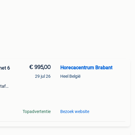
€ 995,00
Horecacentrum Brabant
met 6
29 jul 26
Heel België
t
tafel
nium
st
Topadvertentie
Bezoek website