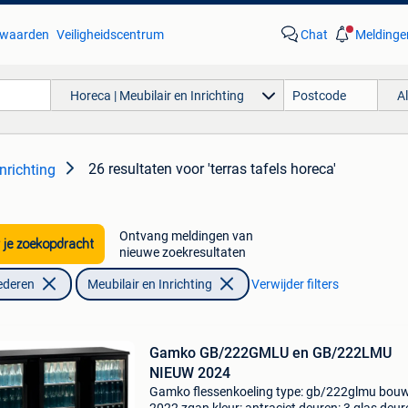
waarden
Veiligheidscentrum
Chat
Meldinge
Horeca | Meubilair en Inrichting
A
26 resultaten
voor 'terras tafels horeca'
nrichting
Ontvang meldingen van
 je zoekopdracht
nieuwe zoekresultaten
ederen
Meubilair en Inrichting
Verwijder filters
Gamko GB/222GMLU en GB/222LMU
NIEUW 2024
Gamko flessenkoeling type: gb/222glmu bouw