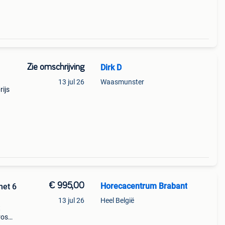
Zie omschrijving
Dirk D
13 jul 26
Waasmunster
rijs
€ 995,00
Horecacentrum Brabant
met 6
13 jul 26
Heel België
t
ros