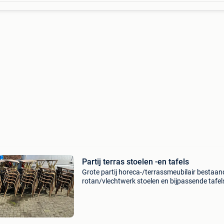
Partij terras stoelen -en tafels
Grote partij horeca-/terrassmeubilair bestaan
rotan/vlechtwerk stoelen en bijpassende tafel
Afkomstig uit de horeca. Ideaal voor terras,
beachbar, evenement, projectinrichting of
opknapproject