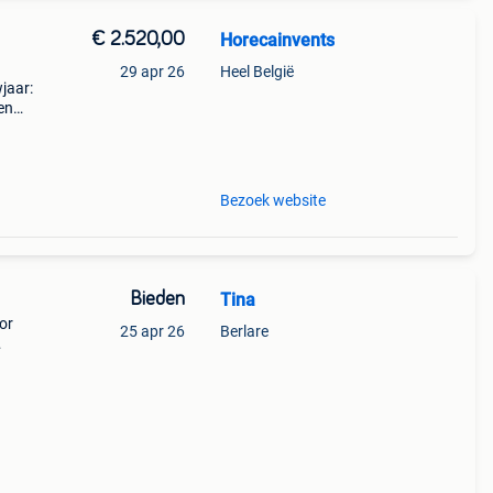
€ 2.520,00
Horecainvents
29 apr 26
Heel België
jaar:
en
60
18
Bezoek website
Bieden
Tina
or
25 apr 26
Berlare