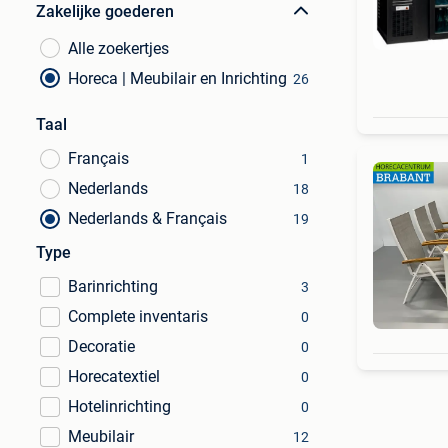
Zakelijke goederen
Alle zoekertjes
Horeca | Meubilair en Inrichting
26
Taal
Français
1
Nederlands
18
Nederlands & Français
19
Type
Barinrichting
3
Complete inventaris
0
Decoratie
0
Horecatextiel
0
Hotelinrichting
0
Meubilair
12