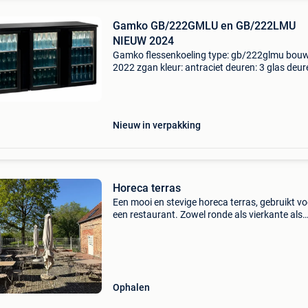
Gamko GB/222GMLU en GB/222LMU
NIEUW 2024
Gamko flessenkoeling type: gb/222glmu bouw
2022 zgan kleur: antraciet deuren: 3 glas deur
opslagcapaciteit: 595 x 25 cl of 500 x 30 cl (ø
mm) thermostaat met digitaal display: +2 / +
koelca
Nieuw in verpakking
Horeca terras
Een mooi en stevige horeca terras, gebruikt vo
een restaurant. Zowel ronde als vierkante als
rechthoekige tafels in ijzer. Parasollen en
parasolvoeten. Stuur gerust voor meer info.
Ophalen