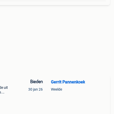
Bieden
Gerrit Pannenkoek
de uit
30 jan 26
Weelde
s.