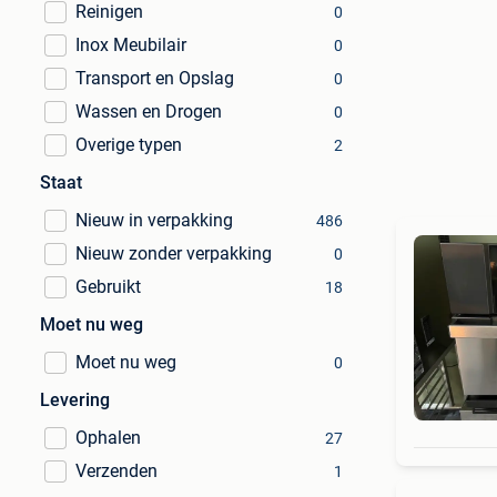
Reinigen
0
Inox Meubilair
0
Transport en Opslag
0
Wassen en Drogen
0
Overige typen
2
Staat
Nieuw in verpakking
486
Nieuw zonder verpakking
0
Gebruikt
18
Moet nu weg
Moet nu weg
0
Levering
Ophalen
27
Verzenden
1