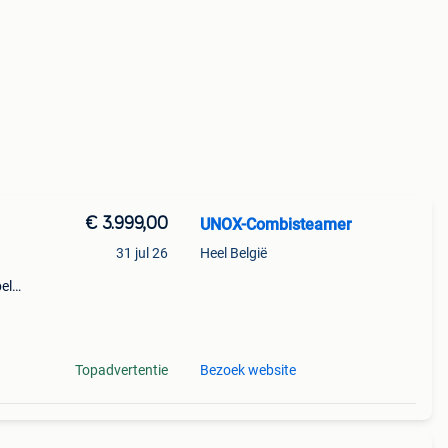
€ 3.999,00
UNOX-Combisteamer
31 jul 26
Heel België
el
ctie
pact
Topadvertentie
Bezoek website