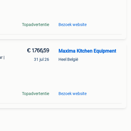
’n 30
Topadvertentie
Bezoek website
€ 1.766,59
Maxima Kitchen Equipment
r |
31 jul 26
Heel België
ige en
ionel
Topadvertentie
Bezoek website