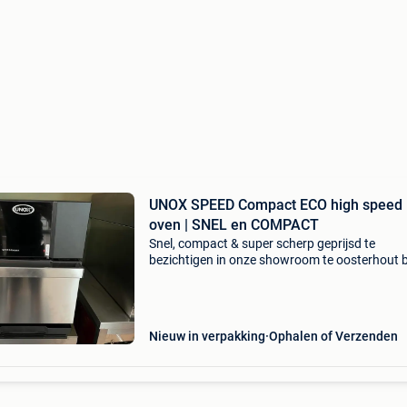
UNOX SPEED Compact ECO high speed
oven | SNEL en COMPACT
Snel, compact & super scherp geprijsd te
bezichtigen in onze showroom te oosterhout b
voor afspraak +31162439814 tijdelijke introdu
korting bij aanschaf van een unox speed com
eco high s
Nieuw in verpakking
Ophalen of Verzenden