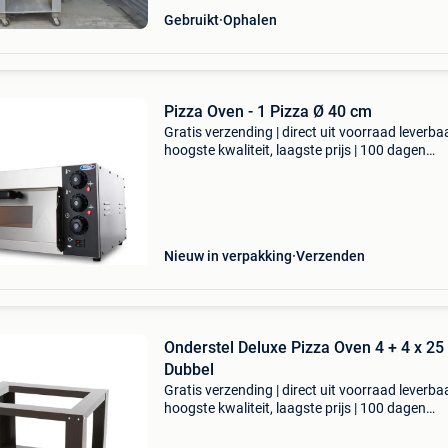
Gebruikt
Ophalen
Pizza Oven - 1 Pizza Ø 40 cm
Gratis verzending | direct uit voorraad leverbaa
hoogste kwaliteit, laagste prijs | 100 dagen
retourgarantie bak heerlijk knapperige pizza's
deze compacte elektrische pizza oven. Deze o
Nieuw in verpakking
Verzenden
Onderstel Deluxe Pizza Oven 4 + 4 x 25 cm
Dubbel
Gratis verzending | direct uit voorraad leverbaa
hoogste kwaliteit, laagste prijs | 100 dagen
retourgarantie deluxe pizza oven 4 + 4 x 25 c
dubbel onderstel meer productinformatie kunt