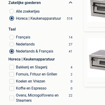
Zakelijke goederen
Alle zoekertjes
Horeca | Keukenapparatuur
518
Taal
Français
14
Nederlands
27
Nederlands & Français
41
Horeca | Keukenapparatuur
Bakkerij en Slagerij
4
Fornuis, Frituur en Grillen
2
Koelen en Vriezen
0
Koffie en Espresso
0
Ovens, Microgolfovens en
22
Steamers