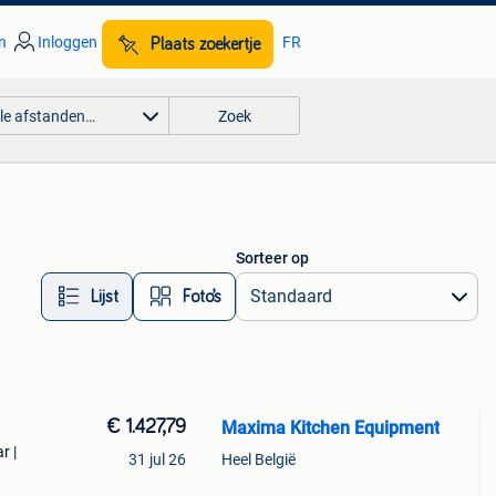
n
Inloggen
FR
Plaats zoekertje
lle afstanden…
Zoek
Sorteer op
Lijst
Foto’s
€ 1.427,79
Maxima Kitchen Equipment
r |
31 jul 26
Heel België
 bak