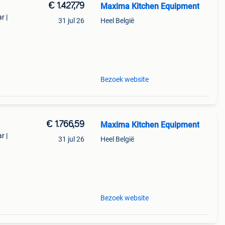
€ 1.427,79
Maxima Kitchen Equipment
r |
31 jul 26
Heel België
 bak
’n 30
Bezoek website
€ 1.766,59
Maxima Kitchen Equipment
r |
31 jul 26
Heel België
ige en
ionel
Bezoek website