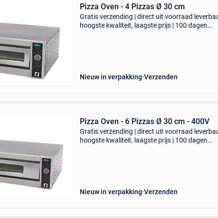
Pizza Oven - 4 Pizzas Ø 30 cm
Gratis verzending | direct uit voorraad leverbaa
hoogste kwaliteit, laagste prijs | 100 dagen
retourgarantie met deze compacte pizzaoven
je met gemak 4 pizza’s of flammkuchen van zo
centim
Nieuw in verpakking
Verzenden
Pizza Oven - 6 Pizzas Ø 30 cm - 400V
Gratis verzending | direct uit voorraad leverbaa
hoogste kwaliteit, laagste prijs | 100 dagen
retourgarantie zoek niet verder als je een stev
betrouwbare pizzaoven zoekt. In deze profess
Nieuw in verpakking
Verzenden