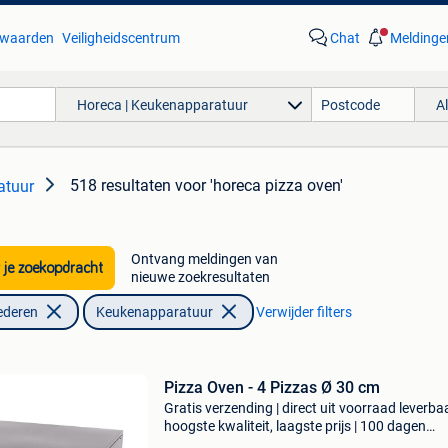
waarden
Veiligheidscentrum
Chat
Meldinge
Horeca | Keukenapparatuur
A
518 resultaten
voor 'horeca pizza oven'
atuur
Ontvang meldingen van
 je zoekopdracht
nieuwe zoekresultaten
ederen
Keukenapparatuur
Verwijder filters
Pizza Oven - 4 Pizzas Ø 30 cm
Gratis verzending | direct uit voorraad leverbaa
hoogste kwaliteit, laagste prijs | 100 dagen
retourgarantie met deze compacte pizzaoven