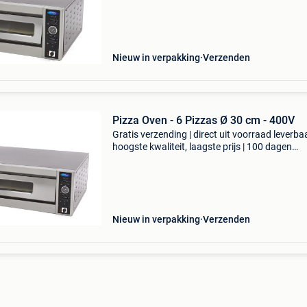
je met gemak 4 pizza’s of flammkuchen van zo
centim
Nieuw in verpakking
Verzenden
Pizza Oven - 6 Pizzas Ø 30 cm - 400V
Gratis verzending | direct uit voorraad leverbaa
hoogste kwaliteit, laagste prijs | 100 dagen
retourgarantie zoek niet verder als je een stev
betrouwbare pizzaoven zoekt. In deze profess
Nieuw in verpakking
Verzenden