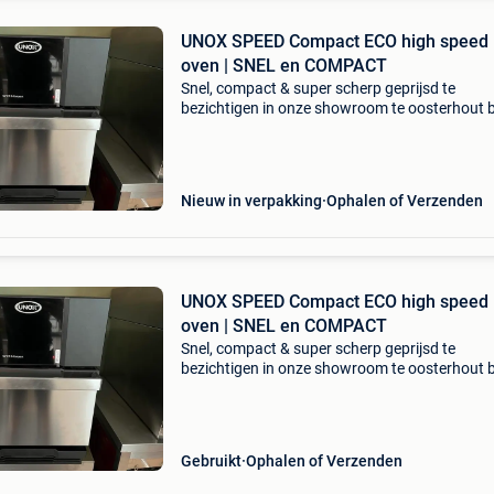
UNOX SPEED Compact ECO high speed
oven | SNEL en COMPACT
Snel, compact & super scherp geprijsd te
bezichtigen in onze showroom te oosterhout b
voor afspraak +31162439814 tijdelijke introdu
korting bij aanschaf van een unox speed com
eco high s
Nieuw in verpakking
Ophalen of Verzenden
UNOX SPEED Compact ECO high speed
oven | SNEL en COMPACT
Snel, compact & super scherp geprijsd te
bezichtigen in onze showroom te oosterhout b
voor afspraak +31162439814 tijdelijke introdu
korting bij aanschaf van een unox speed com
eco high s
Gebruikt
Ophalen of Verzenden