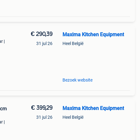
€ 290,39
Maxima Kitchen Equipment
r |
31 jul 26
Heel België
 met
ven
Bezoek website
€ 399,29
Maxima Kitchen Equipment
31 jul 26
Heel België
r |
m
 u