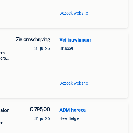
Bezoek website
Zie omschrijving
Veilingwinnaar
31 jul 26
Brussel
ers,
ers,
ma,
Bezoek website
€ 795,00
ADM horeca
salon
31 jul 26
Heel België
en |