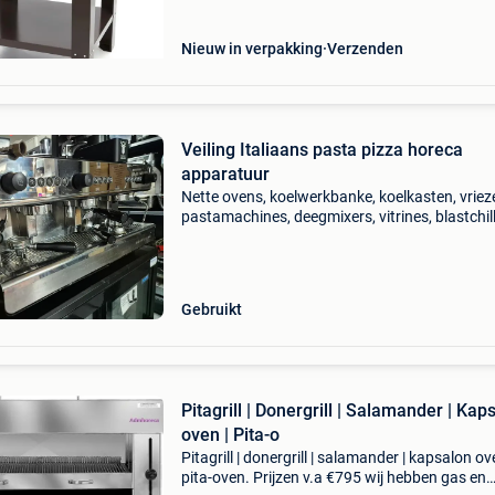
vinden op
Nieuw in verpakking
Verzenden
Veiling Italiaans pasta pizza horeca
apparatuur
Nette ovens, koelwerkbanke, koelkasten, vriez
pastamachines, deegmixers, vitrines, blastchill
ijsblokjesmachines, espressomachine,
sinaasappelpers en meer. Merken: feama, sig
italforni, cit
Gebruikt
Pitagrill | Donergrill | Salamander | Kap
oven | Pita-o
Pitagrill | donergrill | salamander | kapsalon ov
pita-oven. Prijzen v.a €795 wij hebben gas en