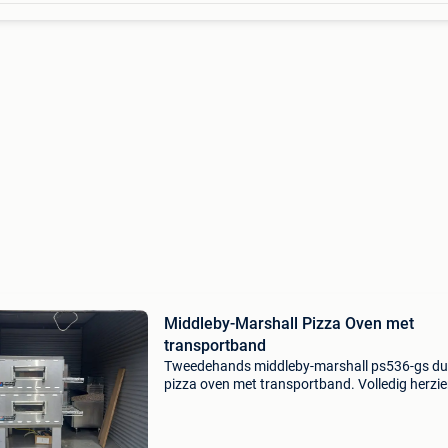
Middleby-Marshall Pizza Oven met
transportband
Tweedehands middleby-marshall ps536-gs du
pizza oven met transportband. Volledig herzie
werkende staat.opgelet: werkt op propaanga