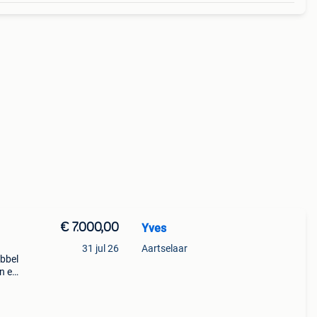
€ 7.000,00
Yves
31 jul 26
Aartselaar
bbel
n en
s