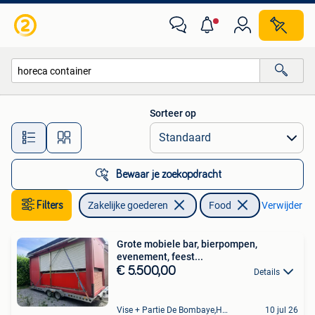
Horeca | Food
Sorteer op
Alle afstanden…
Bewaar je zoekopdracht
Filters
Zakelijke goederen
Food
Verwijder fil
Grote mobiele bar, bierpompen,
evenement, feest...
€ 5.500,00
Details
Vise + Partie De Bombaye,Hac- Court, Hermalle-Ss-Argenteau
10 jul 26