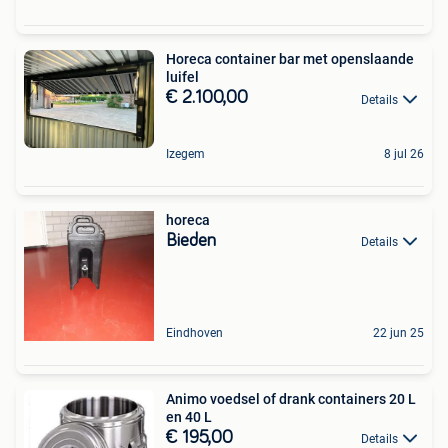
Horeca container bar met openslaande
luifel
€ 2.100,00
Details
Izegem
8 jul 26
horeca
Bieden
Details
Eindhoven
22 jun 25
Animo voedsel of drank containers 20 L
en 40 L
€ 195,00
Details