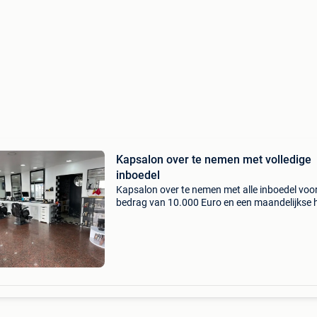
Kapsalon over te nemen met volledige
inboedel
Kapsalon over te nemen met alle inboedel voo
bedrag van 10.000 Euro en een maandelijkse 
van 1.300 Euro . De zaak is gelegen in de
sleepstraat 150 , 9000 gent ( centrum ) besta
kapsalon v