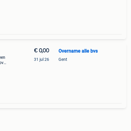
€ 0,00
Overname alle bvs
een
31 jul 26
Gent
bv
 of