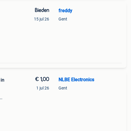
Bieden
freddy
15 jul 26
Gent
€ 1,00
NLBE Electronics
in
1 jul 26
Gent
kt