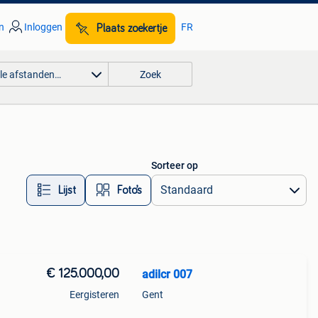
n
Inloggen
FR
Plaats zoekertje
lle afstanden…
Zoek
Sorteer op
Lijst
Foto’s
€ 125.000,00
adilcr 007
Eergisteren
Gent
gent