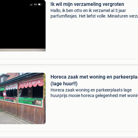
Ik wil mijn verzameling vergroten
Hallo, ik ben otto en ik verzamel al 3 jaar
parfumflesjes. Het liefst volle. Miniaturen ver
ik ook! Als je misschien er nog thuis hebt ligge
wel wilt geven aan iemand die er actief mee be
Horeca zaak met woning en parkeerpla
(lage huur!!)
Horeca zaak woning en parkeerplaats lage
huurprijs mooie horeca gelegenheid met woni
teras en parking. Zeer lage huur €580 euro per
maand, woonklaar appartement!! € 20.000 Ca
€2