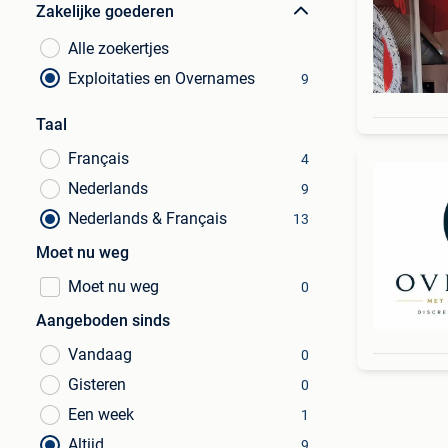
Zakelijke goederen
Alle zoekertjes
Exploitaties en Overnames
9
Taal
Français
4
Nederlands
9
Nederlands & Français
13
Moet nu weg
Moet nu weg
0
Aangeboden sinds
Vandaag
0
Gisteren
0
Een week
1
Altijd
9