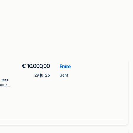
€ 10.000,00
Emre
29 jul 26
Gent
r een
huur
ande