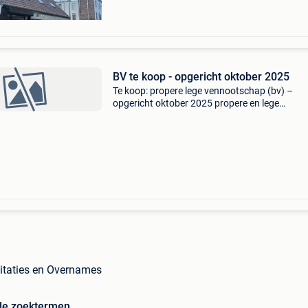
BV te koop - opgericht oktober 2025
Te koop: propere lege vennootschap (bv) –
opgericht oktober 2025 propere en lege
vennootschap te koop, opgericht in oktober 2
De vennootschap is zonder schulden, zonder
lopende activiteiten en zon
oitaties en Overnames
de zoektermen