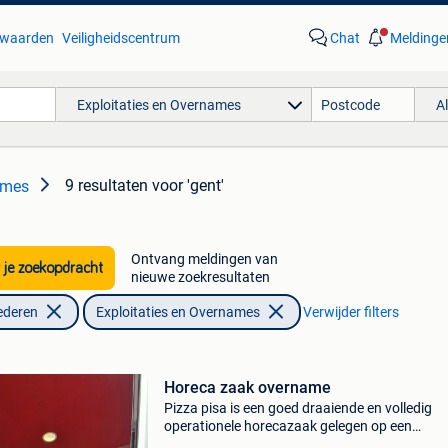
waarden
Veiligheidscentrum
Chat
Meldinge
Exploitaties en Overnames
A
9 resultaten
voor 'gent'
ames
Ontvang meldingen van
 je zoekopdracht
nieuwe zoekresultaten
ederen
Exploitaties en Overnames
Verwijder filters
Horeca zaak overname
Pizza pisa is een goed draaiende en volledig
operationele horecazaak gelegen op een
uitstekende locatie: 📍 tolhuislaan 122, 9000 