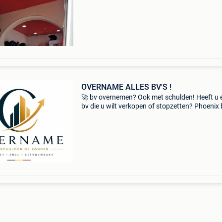
door persoonlijke redenen bieden wij onze
succesvolle zaak ter ov
OVERNAME ALLES BV'S !
🚀 bv overnemen? Ook met schulden! Heeft u 
bv die u wilt verkopen of stopzetten? Phoenix 
overnames benelux helpt u snel, discreet en
professioneel. ✅ Overname van bv&#39;s met
zonder sch