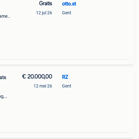
Gratis
otto.st
12 jul 26
Gent
zamel
n en
zig
€ 20.000,00
RZ
ats
12 mei 26
Gent
ng,
sh of