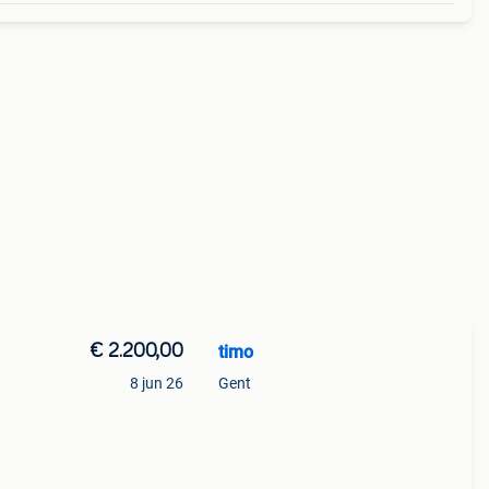
€ 2.200,00
timo
8 jun 26
Gent