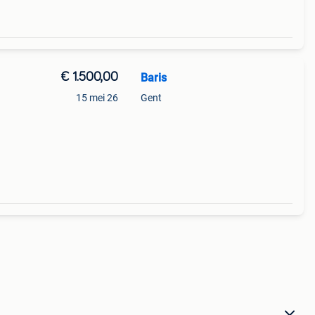
€ 1.500,00
Baris
15 mei 26
Gent
025.