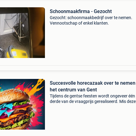
Schoonmaakfirma - Gezocht
Gezocht: schoonmaakbedrijf over te nemen.
Vennootschap of enkel klanten.
Succesvolle horecazaak over te nemen 
het centrum van Gent
Tijdens de gentse feesten wordt ongeveer één
derde van de vraagprijs gerealiseerd. Mis deze
unieke kans niet! Deze horecazaak is al 5 jaar
succesvol actief in het hart van gent en beschi
over een va