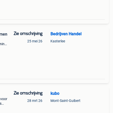
Zie omschrijving
Bedrijven Handel
emen
25 mei 26
Kasterlee
ening
er
Zie omschrijving
kubo
 voor
28 mrt 26
Mont-Saint-Guibert
ns
 al
lou