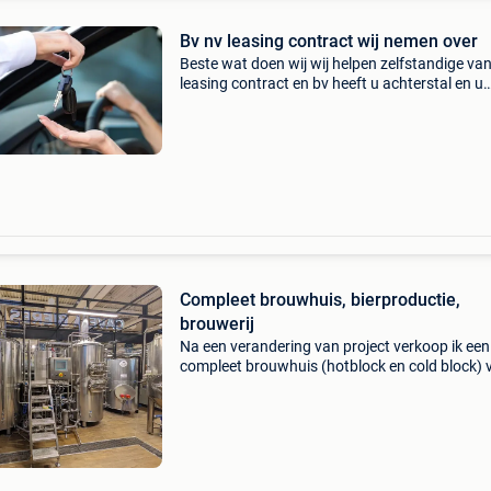
Bv nv leasing contract wij nemen over
Beste wat doen wij wij helpen zelfstandige va
leasing contract en bv heeft u achterstal en u
bedrijf zit in problemen wij nemen deze over o
met bv overname met leasing contract en beet
schuld
Compleet brouwhuis, bierproductie,
brouwerij
Na een verandering van project verkoop ik een
compleet brouwhuis (hotblock en cold block) 
het merk coenco, een bekend bedrijf gevestigd
belgië. Alles wordt als set verkocht en bevat: -
plat