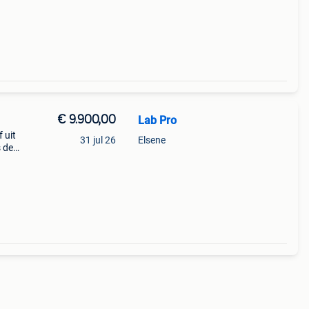
€ 9.900,00
Lab Pro
 uit
31 jul 26
Elsene
s de
hters