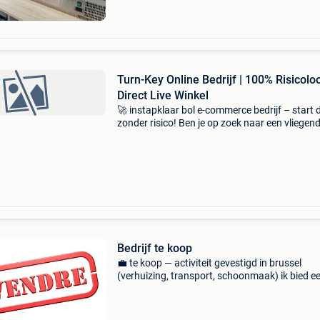
Turn-Key Online Bedrijf | 100% Risicolo
Direct Live Winkel
🚀 instapklaar bol e-commerce bedrijf – start d
zonder risico! Ben je op zoek naar een vliegen
start in de e-commerce, of wil je jouw bestaan
online portfolio uitbreiden met een beproefd c
Bedrijf te koop
💼 te koop — activiteit gevestigd in brussel
(verhuizing, transport, schoonmaak) ik bied e
activiteit te koop aan die gevestigd is in brusse
actief sinds augustus 2020, gespecialiseerd in:
verhu