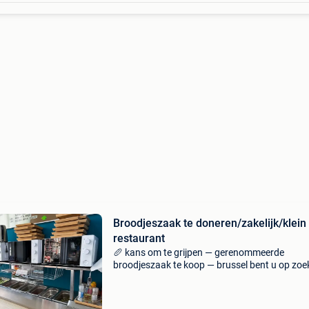
Broodjeszaak te doneren/zakelijk/klein
restaurant
🥖 kans om te grijpen — gerenommeerde
broodjeszaak te koop — brussel bent u op zoe
naar een winstgevend bedrijf, met een trouwe
klantenbasis en een strategische locatie? Zoek
verder. 📍 Deze bro