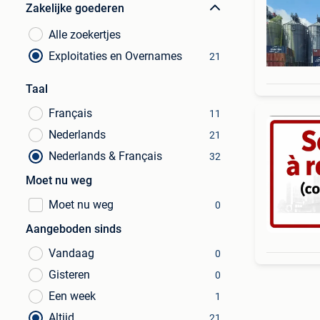
Zakelijke goederen
Alle zoekertjes
Exploitaties en Overnames
21
Taal
Français
11
Nederlands
21
Nederlands & Français
32
Moet nu weg
Moet nu weg
0
Aangeboden sinds
Vandaag
0
Gisteren
0
Een week
1
Altijd
21