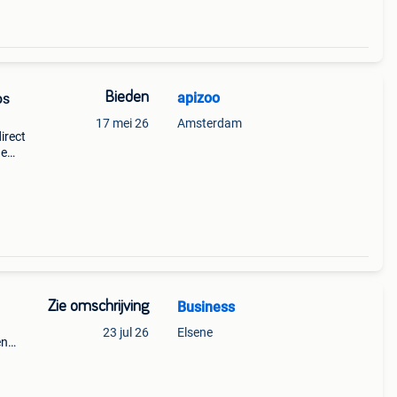
Bieden
apizoo
os
17 mei 26
Amsterdam
irect
de
de
onc
Zie omschrijving
Business
23 jul 26
Elsene
en
l,
 *