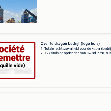
contacteren
Over te dragen bedrijf (lege huls)
1. Totale rechtszekerheid voor de koper (bedrijf
2019) sinds de oprichting van uw srl in 2019 i
periode van 3 jaar aansprakelijkheid van opric
(gekoppeld aan het initiële financiële plan