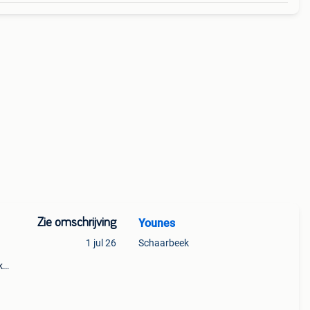
Zie omschrijving
Younes
1 jul 26
Schaarbeek
k
 niet