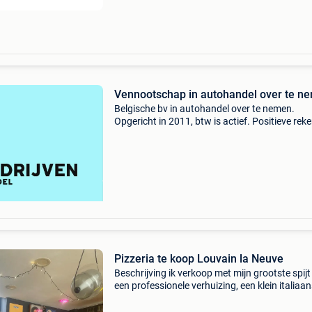
Vennootschap in autohandel over te n
Belgische bv in autohandel over te nemen.
Opgericht in 2011, btw is actief. Positieve rek
courant. Eigenaar gaat op pensioen. Voor me
info: bedrijvenhandel.com
Pizzeria te koop Louvain la Neuve
Beschrijving ik verkoop met mijn grootste spijt
een professionele verhuizing, een klein italiaa
restaurant ter plaatse en afhaalmaaltijden dat
10 jaar wordt bewaard of in het centrum van 