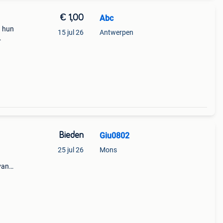
€ 1,00
Abc
n hun
15 jul 26
Antwerpen
ok
je
Bieden
Giu0802
25 jul 26
Mons
van
 in
 een