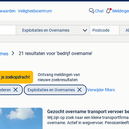
waarden
Veiligheidscentrum
Chat
Meldinge
Exploitaties en Overnames
A
21 resultaten
voor 'bedrijf overname'
ames
Ontvang meldingen van
 je zoekopdracht
nieuwe zoekresultaten
ederen
Exploitaties en Overnames
Verwijder filters
Gezocht overname transport vervoer be
Wij zijn op zoek naar een kleine transportfirma
overname. Actief in wegvervoer. Pensioenleeft
geen opvolging. U mag ons steeds vrijblijvend