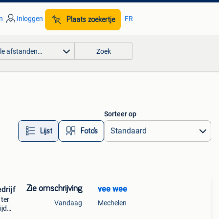
n
Inloggen
FR
Plaats zoekertje
lle afstanden…
Zoek
Sorteer op
Lijst
Foto’s
Zie omschrijving
vee wee
drijf
 ter
Vandaag
Mechelen
ijd