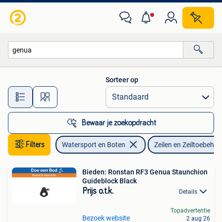
Zeilen en Zeiltoebehoren
Sorteer op
Alle afstanden…
Bewaar je zoekopdracht
Filters
Watersport en Boten
Zeilen en Zeiltoebehor
Bieden: Ronstan RF3 Genua Staunchion
Guideblock Black
Prijs o.t.k.
Details
Topadvertentie
Bezoek website
2 aug 26