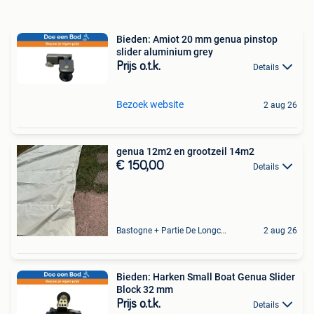
Bieden: Amiot 20 mm genua pinstop
slider aluminium grey
Prijs o.t.k.
Details
Bezoek website
2 aug 26
genua 12m2 en grootzeil 14m2
€ 150,00
Details
Bastogne + Partie De Longchamps Et Sibret
2 aug 26
Bieden: Harken Small Boat Genua Slider
Block 32 mm
Prijs o.t.k.
Details