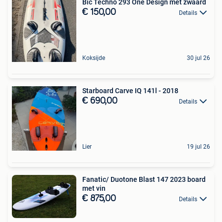
Bic Techno 293 One Design met zwaard
€ 150,00
Details
Koksijde
30 jul 26
Starboard Carve IQ 141l - 2018
€ 690,00
Details
Lier
19 jul 26
Fanatic/ Duotone Blast 147 2023 board
met vin
€ 875,00
Details