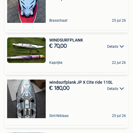
Brasschaat
25 jul 26
WINDSURFPLANK
€ 70,00
Details
Kaprijke
22 jul 26
windsurfplank JP X Cite ride 110L
€ 180,00
Details
Sint-Niklaas
25 jul 26