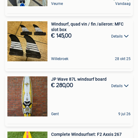
Veurne
Vandaag
Windsurf, quad vin / fin /aileron: MFC
slot box
€ 145,00
Details
Willebroek
28 okt 25
JP Wave 87L windsurf board
€ 280,00
Details
Gent
9 jul 26
Complete Windsurfset: F2 Axxis 267