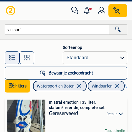
Windsurfen
Sorteer op
Alle afstanden…
Bewaar je zoekopdracht
Filters
Watersport en Boten
Windsurfen
Verw
mistral emotion 133 liter,
slalom/freeride, complete set
Gereserveerd
Details
Topzoekertje