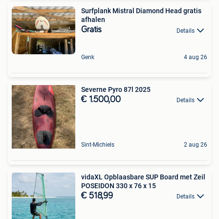
Surfplank Mistral Diamond Head gratis
afhalen
Gratis
Details
Genk
4 aug 26
Severne Pyro 87l 2025
€ 1.500,00
Details
Sint-Michiels
2 aug 26
vidaXL Opblaasbare SUP Board met Zeil
POSEIDON 330 x 76 x 15
€ 518,99
Details