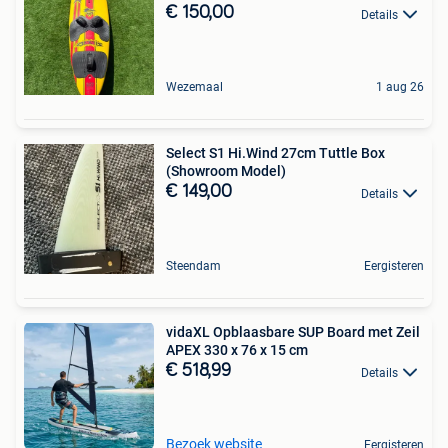
€ 150,00
Details
Wezemaal
1 aug 26
Select S1 Hi.Wind 27cm Tuttle Box
(Showroom Model)
€ 149,00
Details
Steendam
Eergisteren
vidaXL Opblaasbare SUP Board met Zeil
APEX 330 x 76 x 15 cm
€ 518,99
Details
Bezoek website
Eergisteren