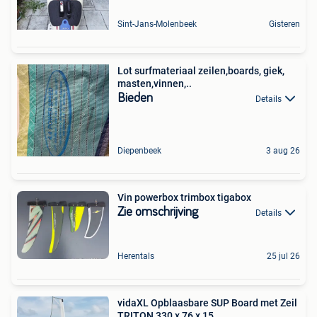
Sint-Jans-Molenbeek
Gisteren
Lot surfmateriaal zeilen,boards, giek,
masten,vinnen,..
Bieden
Details
Diepenbeek
3 aug 26
Vin powerbox trimbox tigabox
Zie omschrijving
Details
Herentals
25 jul 26
vidaXL Opblaasbare SUP Board met Zeil
TRITON 330 x 76 x 15