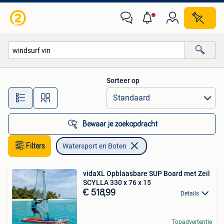
Watersport en Boten
Sorteer op
Alle afstanden…
Bewaar je zoekopdracht
Filters
Watersport en Boten
vidaXL Opblaasbare SUP Board met Zeil
SCYLLA 330 x 76 x 15
€ 518,99
Details
Topadvertentie