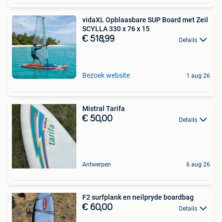
vidaXL Opblaasbare SUP Board met Zeil
SCYLLA 330 x 76 x 15
€ 518,99
Details
Bezoek website
1 aug 26
Mistral Tarifa
€ 50,00
Details
Antwerpen
6 aug 26
F2 surfplank en neilpryde boardbag
€ 60,00
Details