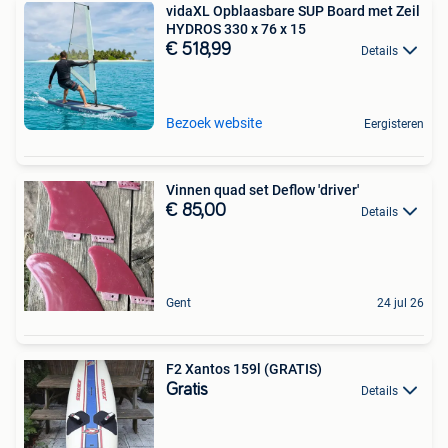
vidaXL Opblaasbare SUP Board met Zeil
HYDROS 330 x 76 x 15
€ 518,99
Details
Bezoek website
Eergisteren
Vinnen quad set Deflow 'driver'
€ 85,00
Details
Gent
24 jul 26
F2 Xantos 159l (GRATIS)
Gratis
Details