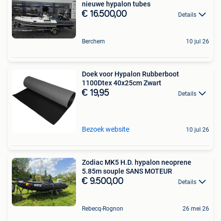
nieuwe hypalon tubes
€ 16.500,00
Details
Berchem
10 jul 26
Doek voor Hypalon Rubberboot
1100Dtex 40x25cm Zwart
€ 19,95
Details
Bezoek website
10 jul 26
Zodiac MK5 H.D. hypalon neoprene
5.85m souple SANS MOTEUR
€ 9.500,00
Details
Rebecq-Rognon
26 mei 26