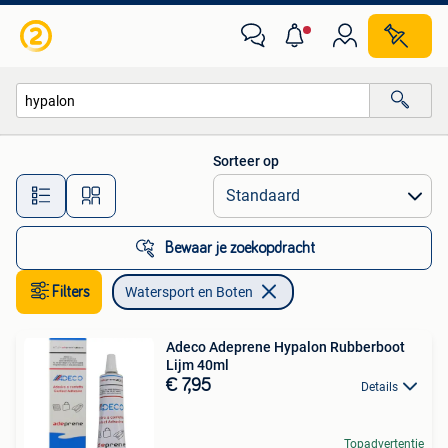
Watersport en Boten
Sorteer op
Alle afstanden…
Bewaar je zoekopdracht
Filters
Watersport en Boten
Adeco Adeprene Hypalon Rubberboot
Lijm 40ml
€ 7,95
Details
Topadvertentie