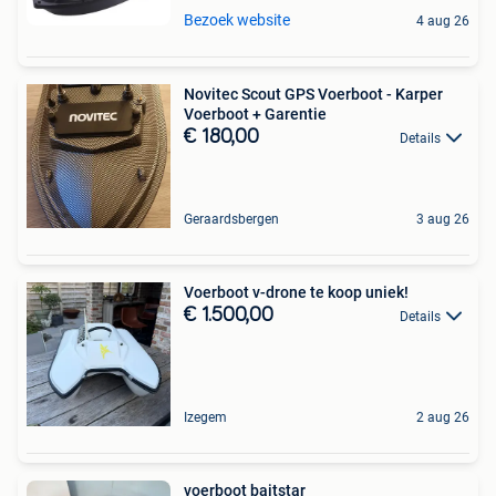
Bezoek website
4 aug 26
Novitec Scout GPS Voerboot - Karper
Voerboot + Garentie
€ 180,00
Details
Geraardsbergen
3 aug 26
Voerboot v-drone te koop uniek!
€ 1.500,00
Details
Izegem
2 aug 26
voerboot baitstar