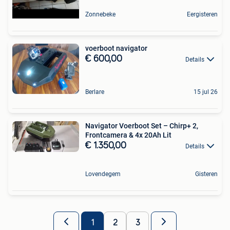
Zonnebeke
Eergisteren
voerboot navigator
€ 600,00
Details
Berlare
15 jul 26
Navigator Voerboot Set – Chirp+ 2,
Frontcamera & 4x 20Ah Lit
€ 1.350,00
Details
Lovendegem
Gisteren
1
2
3