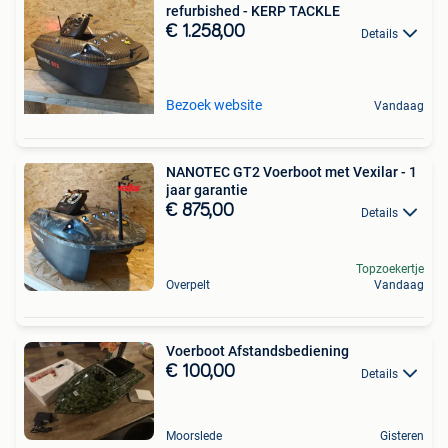
refurbished - KERP TACKLE
€ 1.258,00
Details
Bezoek website
Vandaag
NANOTEC GT2 Voerboot met Vexilar - 1
jaar garantie
€ 875,00
Details
Topzoekertje
Overpelt
Vandaag
Voerboot Afstandsbediening
€ 100,00
Details
Moorslede
Gisteren