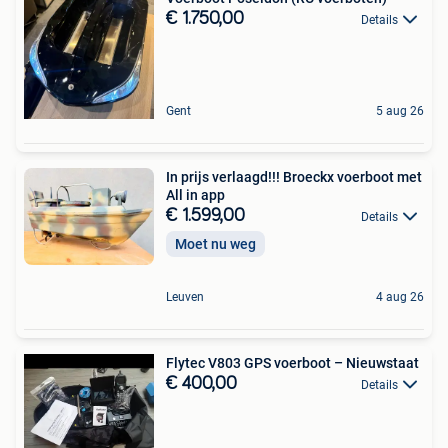
€ 1.750,00
Details
Gent
5 aug 26
In prijs verlaagd!!! Broeckx voerboot met
All in app
€ 1.599,00
Details
Moet nu weg
Leuven
4 aug 26
Flytec V803 GPS voerboot – Nieuwstaat
€ 400,00
Details