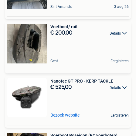
Sint-Amands
3 aug 26
Voetboot/ ruil
€ 200,00
Details
Gent
Eergisteren
Nanotec GT PRO - KERP TACKLE
€ 525,00
Details
Bezoek website
Eergisteren
Voerboot Poseidon (RC voerboten)