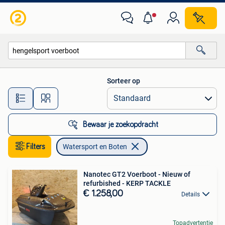
Watersport en Boten
Sorteer op
Alle afstanden…
Bewaar je zoekopdracht
Filters
Watersport en Boten
Nanotec GT2 Voerboot - Nieuw of
refurbished - KERP TACKLE
€ 1.258,00
Details
Topadvertentie