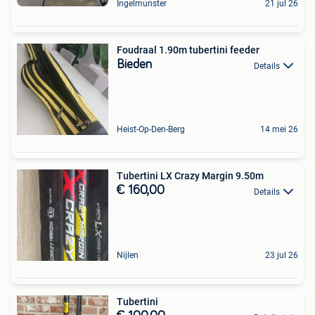
Ingelmunster
21 jul 26
Foudraal 1.90m tubertini feeder
Bieden
Details
Heist-Op-Den-Berg
14 mei 26
Tubertini LX Crazy Margin 9.50m
€ 160,00
Details
Nijlen
23 jul 26
Tubertini