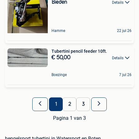
Bieden
Details
Hamme
22 jul 26
Tubertini pencil feeder 10ft.
€ 50,00
Details
Boezinge
7 jul 26
1
2
3
Pagina 1 van 3
hengelsport tubertini in Watersport en Boten