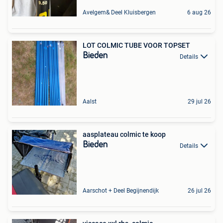
Avelgem& Deel Kluisbergen
6 aug 26
LOT COLMIC TUBE VOOR TOPSET
Bieden
Details
Aalst
29 jul 26
aasplateau colmic te koop
Bieden
Details
Aarschot + Deel Begijnendijk
26 jul 26