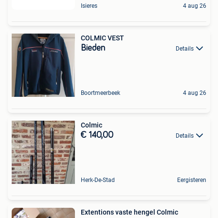
Isieres
4 aug 26
COLMIC VEST
Bieden
Details
Boortmeerbeek
4 aug 26
Colmic
€ 140,00
Details
Herk-De-Stad
Eergisteren
Extentions vaste hengel Colmic