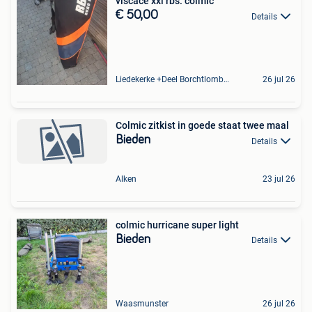
viscace xxl rbs. colmic
€ 50,00
Details
Liedekerke +Deel Borchtlombeek
26 jul 26
Colmic zitkist in goede staat twee maal
Bieden
Details
Alken
23 jul 26
colmic hurricane super light
Bieden
Details
Waasmunster
26 jul 26