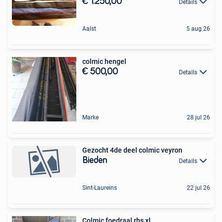
€ 1.250,00
Details
Aalst
5 aug 26
colmic hengel
€ 500,00
Details
Marke
28 jul 26
Gezocht 4de deel colmic veyron
Bieden
Details
Sint-Laureins
22 jul 26
Colmic foedraal rbs xl