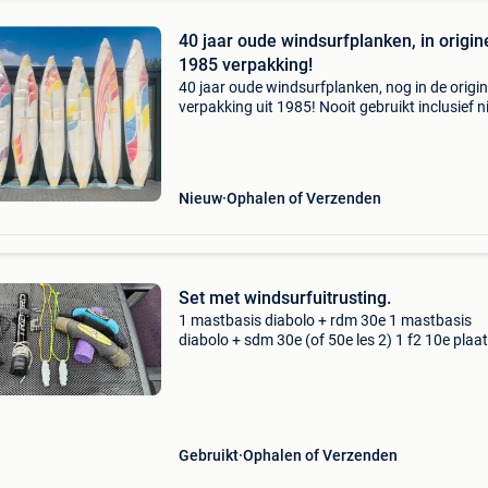
40 jaar oude windsurfplanken, in origin
1985 verpakking!
40 jaar oude windsurfplanken, nog in de origin
verpakking uit 1985! Nooit gebruikt inclusief 
zwaard en vin modellen 320 en 360 merk: poin
rainbow, vervaardigd in zwitserland door john 
Nieuw
Ophalen of Verzenden
Set met windsurfuitrusting.
1 mastbasis diabolo + rdm 30e 1 mastbasis
diabolo + sdm 30e (of 50e les 2) 1 f2 10e plaat
tribord aluminium 18 cm mastverlenging.: 25E
inbeddingshandgrepen 10e 2
draagarmbeschermers 10e. Mobiele t
Gebruikt
Ophalen of Verzenden