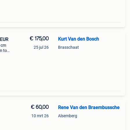
€ 175,00
Kurt Van den Bosch
 EUR
0 cm
25 jul 26
Brasschaat
n tot
 snel
€ 60,00
Rene Van den Braembussche
10 mrt 26
Alsemberg