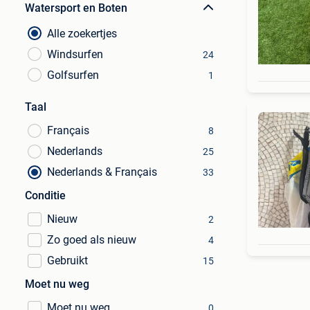
Watersport en Boten
Alle zoekertjes
Windsurfen
24
Golfsurfen
1
Taal
Français
8
Nederlands
25
Nederlands & Français
33
Conditie
Nieuw
2
Zo goed als nieuw
4
Gebruikt
15
Moet nu weg
Moet nu weg
0