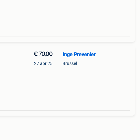
bare
€ 70,00
Inge Prevenier
27 apr 25
Brussel