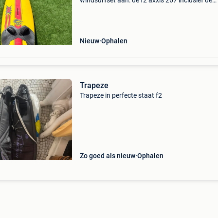
windsurfset aan: de f2 axxis 267 inclusief de
originele f2 wave twin vin. Een perfecte, wend
en snelle combinatie voor harde wind op
binnenwater o
Nieuw
Ophalen
Trapeze
Trapeze in perfecte staat f2
Zo goed als nieuw
Ophalen