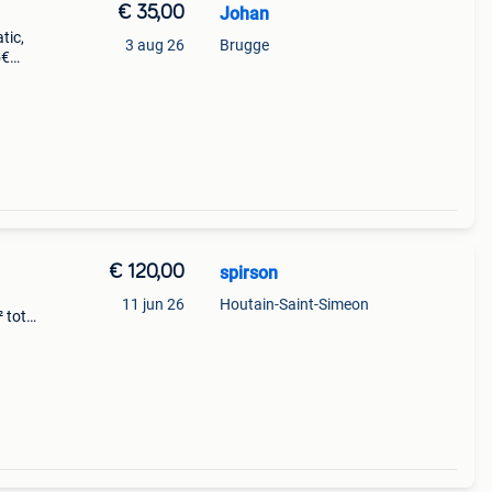
€ 35,00
Johan
tic,
3 aug 26
Brugge
5€
nde.
€ 120,00
spirson
11 jun 26
Houtain-Saint-Simeon
² tot