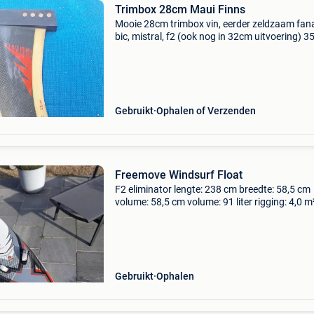
Trimbox 28cm Maui Finns
Mooie 28cm trimbox vin, eerder zeldzaam fana
bic, mistral, f2 (ook nog in 32cm uitvoering) 3
stuk ophalen regio brugge of soms dendermo
Verzenden kan ook uiteraard
Gebruikt
Ophalen of Verzenden
Freemove Windsurf Float
F2 eliminator lengte: 238 cm breedte: 58,5 cm
volume: 58,5 cm volume: 91 liter rigging: 4,0 m
6,5 m² snel, dynamisch, wendbaar met hoes, 2
vinnen, 1 harnas goede staat
Gebruikt
Ophalen