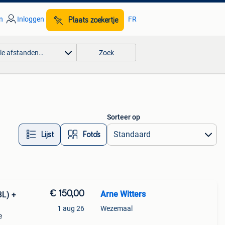
n
Inloggen
FR
Plaats zoekertje
lle afstanden…
Zoek
Sorteer op
Lijst
Foto’s
€ 150,00
Arne Witters
3L) +
1 aug 26
Wezemaal
e