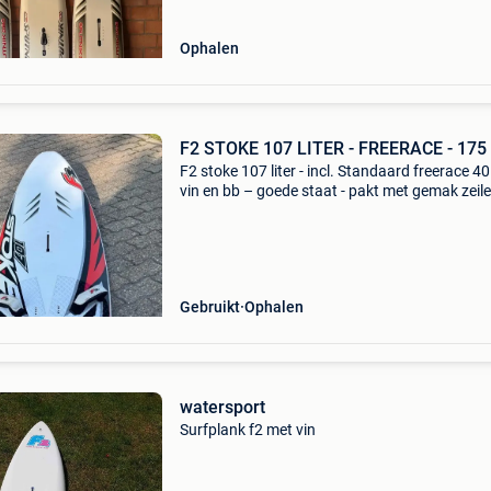
Ophalen
F2 STOKE 107 LITER - FREERACE - 175
F2 stoke 107 liter - incl. Standaard freerace 4
vin en bb – goede staat - pakt met gemak zeile
8 m - niet van de jongste maar nog altijd super
- 175 eur - ophalen in kapellen, noord antw
Gebruikt
Ophalen
watersport
Surfplank f2 met vin