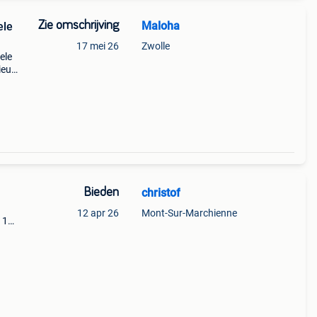
Zie omschrijving
Maloha
ele
17 mei 26
Zwolle
ele
nieuw
t
hall s
Bieden
christof
12 apr 26
Mont-Sur-Marchienne
 1
 2