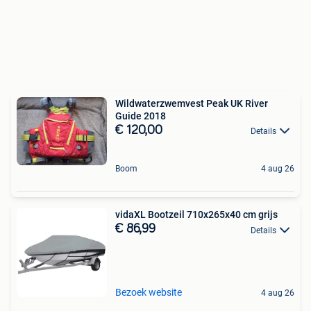
Wildwaterzwemvest Peak UK River
Guide 2018
€ 120,00
Details
Boom
4 aug 26
vidaXL Bootzeil 710x265x40 cm grijs
€ 86,99
Details
Bezoek website
4 aug 26