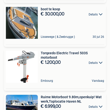
boot te koop
€ 30.000,00
Details
Lissewege ( & Zeebrugge )
30 jul 26
Torqeedo Electric Travel 503S
motorboot
€ 1.200,00
Details
Embourg
Vandaag
Ruime Motorboot 9.80m,openkuip! Wat
werk,Toplocatie Haven NL
€ 6.999,00
Details