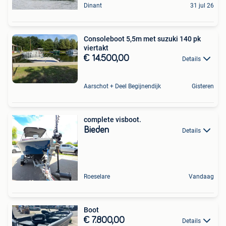
Dinant
31 jul 26
Consoleboot 5,5m met suzuki 140 pk
viertakt
€ 14.500,00
Details
Aarschot + Deel Begijnendijk
Gisteren
complete visboot.
Bieden
Details
Roeselare
Vandaag
Boot
€ 7.800,00
Details