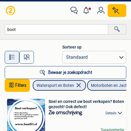
Motorboten en Motorjachten
Sorteer op
Alle afstanden…
Bewaar je zoekopdracht
Filters
Watersport en Boten
Motorboten en Jacht
Snel en correct uw boot verkopen? Boten
gezocht! Ook defect!
Zie omschrijving
Details
Topadvertentie