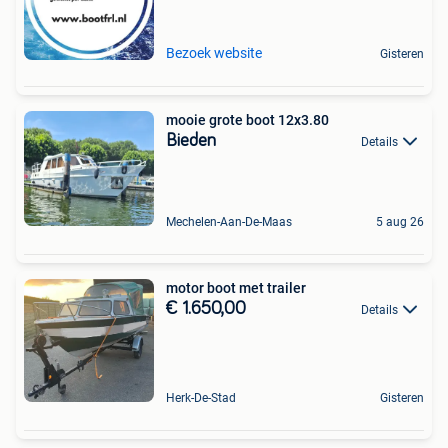
Bezoek website
Gisteren
mooie grote boot 12x3.80
Bieden
Details
Mechelen-Aan-De-Maas
5 aug 26
motor boot met trailer
€ 1.650,00
Details
Herk-De-Stad
Gisteren