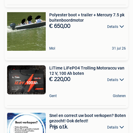
Polyester boot + trailer + Mercury 7.5 pk
buitenboordmotor
€ 650,00
Details
Mol
31 jul 26
LiTime LiFePO4 Trolling Motoraccu van
12 V, 100 Ah boten
€ 220,00
Details
Gent
Gisteren
Snel en correct uw boot verkopen? Boten
gezocht! Ook defect!
Prijs o.t.k.
Details