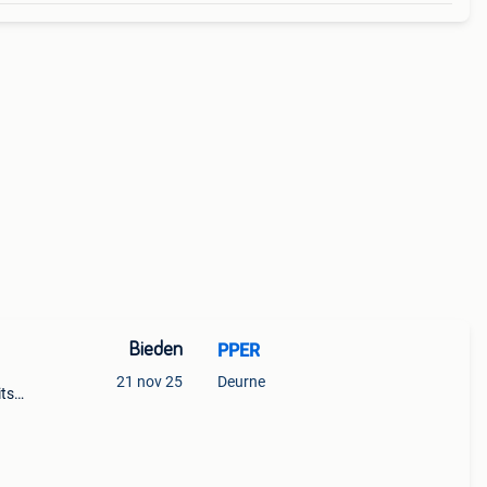
Bieden
PPER
21 nov 25
Deurne
its
t
de