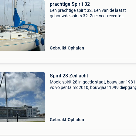
prachtige Spirit 32
Een prachtige spirit 32. Een van de laatst
gebouwde spirits 32. Zeer veel recente
vernieuwingen en perfect onderhouden. Bouw
1991. Afmetingen: 9,50x3,20x1,85.
Doorvaarthoogte 14 meter. Het staand
Gebruikt
Ophalen
Spirit 28 Zeiljacht
Mooie spirit 28 in goede staat, bouwjaar 1981
volvo penta md2010, bouwjaar 1999 diepgan
1.55M lengte: 8.50M romplengte: 7.50M
rompbreedte: 2.80M ligplaats zeebrugge
Gebruikt
Ophalen