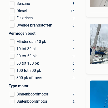
Benzine
3
Diesel
16
Elektrisch
0
Overige brandstoffen
0
Vermogen boot
Minder dan 10 pk
2
10 tot 30 pk
6
30 tot 50 pk
0
50 tot 100 pk
0
100 tot 300 pk
0
300 pk of meer
0
Type motor
Binnenboordmotor
7
Buitenboordmotor
2