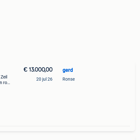
€ 13.000,00
gerd
Zeil
20 jul 26
Ronse
n rol-
ok en