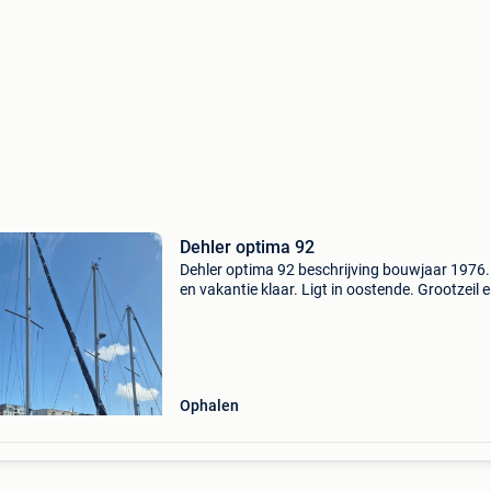
Dehler optima 92
Dehler optima 92 beschrijving bouwjaar 1976. 
en vakantie klaar. Ligt in oostende. Grootzeil e
genua in goede staat, en er is nog een stormf
een spinaker (beiden door ons nooit gebruikt)
Ophalen