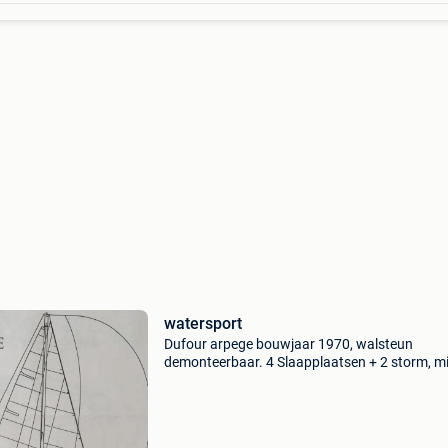
watersport
Dufour arpege bouwjaar 1970, walsteun
demonteerbaar. 4 Slaapplaatsen + 2 storm, m
uitrollen lattenband dubbele slaapplaats in he
midden. Eettafel kan 1/2 kant plooien. De soli
materiaal bouw hou