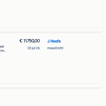
en,
€ 11.750,00
J Hoofs
aar
20 jul 26
maastricht
t/m