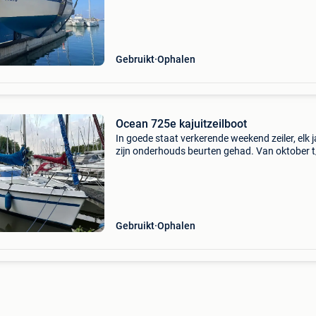
gedraaid ) gesloten slaapruimte voor 2 person
keuken en
Gebruikt
Ophalen
Ocean 725e kajuitzeilboot
In goede staat verkerende weekend zeiler, elk j
zijn onderhouds beurten gehad. Van oktober 
maart staat deze mooie goed onderhoudend
zeiljacht van 8 meter op de trailer in de loods.
(Hefkiel). B
Gebruikt
Ophalen