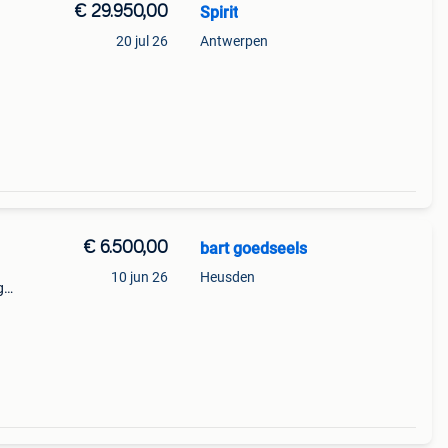
€ 29.950,00
Spirit
20 jul 26
Antwerpen
jaar
€ 6.500,00
bart goedseels
10 jun 26
Heusden
g