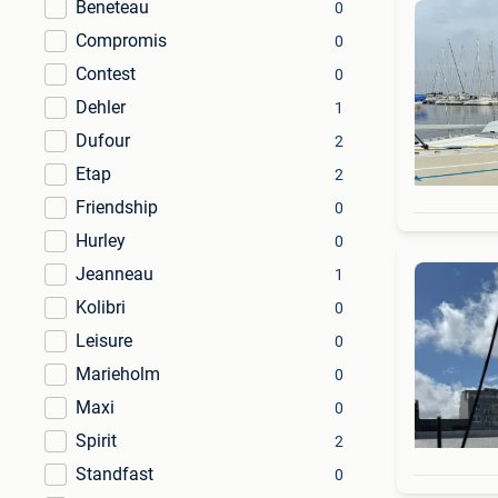
Beneteau
0
Compromis
0
Contest
0
Dehler
1
Dufour
2
Etap
2
Friendship
0
Hurley
0
Jeanneau
1
Kolibri
0
Leisure
0
Marieholm
0
Maxi
0
Spirit
2
Standfast
0