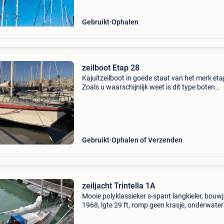
Gebruikt
Ophalen
zeilboot Etap 28
Kajuitzeilboot in goede staat van het merk eta
Zoals u waarschijnlijk weet is dit type boten
onzinkbaar en van zeer goede kwaliteit . Het
bouwjaar is 1979, maar ondanks dit is het to
een goede
Gebruikt
Ophalen of Verzenden
zeiljacht Trintella 1A
Mooie polyklassieker s-spant langkieler, bouw
1968, lgte 29 ft, romp geen krasje, onderwate
osmosevrij en preventief. Behandeld met epox
coating, ( gelshield) de opbouw is van mahonie