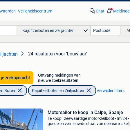
waarden
Veiligheidscentrum
Chat
Meldinge
Kajuitzeilboten en Zeiljachten
A
24 resultaten
voor 'bouwjaar'
iljachten
Ontvang meldingen van
 je zoekopdracht
nieuwe zoekresultaten
en Boten
Kajuitzeilboten en Zeiljachten
Verwijder filters
Motorsailor te koop in Calpe, Spanje
Te koop : zeewaardige motor-zeilboot - lm 24 - 
goede en vernieuwde staat van deense makelij
nieuwe volvo pentax 30pk motor ( maar 20h