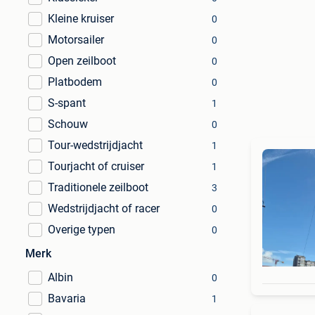
Kleine kruiser
0
Motorsailer
0
Open zeilboot
0
Platbodem
0
S-spant
1
Schouw
0
Tour-wedstrijdjacht
1
Tourjacht of cruiser
1
Traditionele zeilboot
3
Wedstrijdjacht of racer
0
Overige typen
0
Merk
Albin
0
Bavaria
1