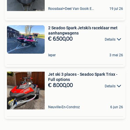
Roosdaal+Deel Van Gooik En Sint-Kwintens-Lennik
19 jul 26
2 Seadoo Spark Jetski’s raceklaar met
aanhangwagens
€ 6.500,00
Details
Ieper
3 mei 26
Jet ski 3 places - Seadoo Spark Trixx -
Full options
€ 8.000,00
Details
Neuville-En-Condroz
6 jun 26