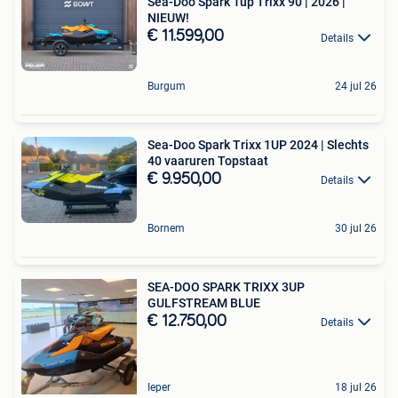
Sea-Doo Spark 1up Trixx 90 | 2026 |
NIEUW!
€ 11.599,00
Details
Burgum
24 jul 26
Sea-Doo Spark Trixx 1UP 2024 | Slechts
40 vaaruren Topstaat
€ 9.950,00
Details
Bornem
30 jul 26
SEA-DOO SPARK TRIXX 3UP
GULFSTREAM BLUE
€ 12.750,00
Details
Ieper
18 jul 26