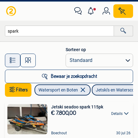
Jetski's en Waterscooters
Sorteer op
Alle afstanden…
Bewaar je zoekopdracht
Filters
Watersport en Boten
Jetski's en Waterscoo
Jetski seadoo spark 115pk
€ 7.800,00
Details
Boechout
30 jul 26