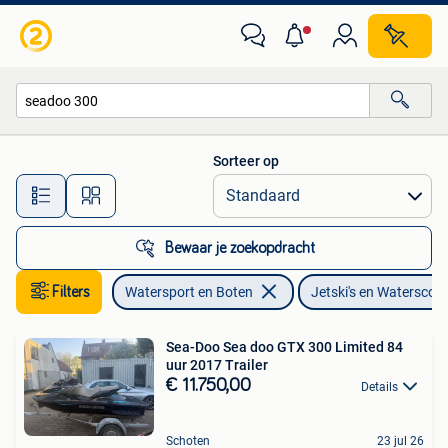
Jetski's en Waterscooters
Sorteer op
Alle afstanden…
Bewaar je zoekopdracht
Filters
Watersport en Boten
Jetski's en Waterscoo
Sea-Doo Sea doo GTX 300 Limited 84
uur 2017 Trailer
€ 11.750,00
Details
Schoten
23 jul 26