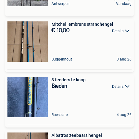
Antwerpen
Vandaag
Mitchell embruns strandhengel
€ 10,00
Details
Buggenhout
3 aug 26
3 feeders te koop
Bieden
Details
Roeselare
4 aug 26
Albatros zeebaars hengel