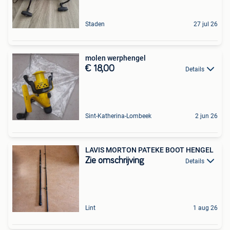
Staden
27 jul 26
molen werphengel
€ 18,00
Details
Sint-Katherina-Lombeek
2 jun 26
LAVIS MORTON PATEKE BOOT HENGEL
Zie omschrijving
Details
Lint
1 aug 26