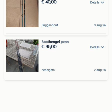
€ 40,00
Details
Buggenhout
3 aug 26
Boothengel penn
€ 95,00
Details
Zedelgem
2 aug 26