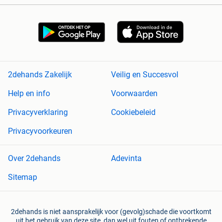
2dehands Zakelijk
Veilig en Succesvol
Help en info
Voorwaarden
Privacyverklaring
Cookiebeleid
Privacyvoorkeuren
Over 2dehands
Adevinta
Sitemap
2dehands is niet aansprakelijk voor (gevolg)schade die voortkomt
uit het gebruik van deze site, dan wel uit fouten of ontbrekende