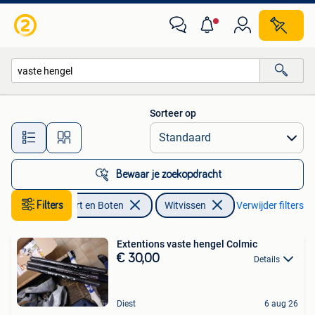
Hengelsport | Witvissen
Sorteer op
Alle afstanden…
Bewaar je zoekopdracht
Watersport en Boten
Filters
Witvissen
Verwijder filters
Extentions vaste hengel Colmic
€ 30,00
Details
Diest
6 aug 26