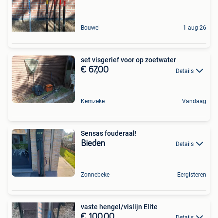
Bouwel
1 aug 26
set visgerief voor op zoetwater
€ 67,00
Details
Kemzeke
Vandaag
Sensas fouderaal!
Bieden
Details
Zonnebeke
Eergisteren
vaste hengel/vislijn Elite
€ 100,00
Details