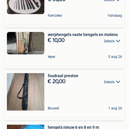
Details
Kemzeke
Vandaag
werphengels vaste hengels en molens
€ 10,00
Details
Ieper
5 aug 26
foudraal preston
€ 20,00
Details
Bouwel
1 aug 26
hengels nieuw 6 en 8 en 9 m