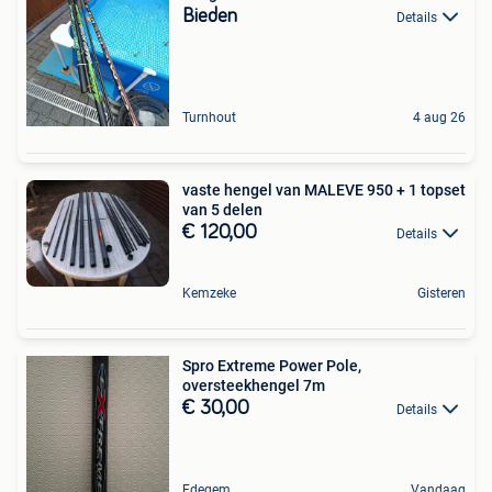
Bieden
Details
Turnhout
4 aug 26
vaste hengel van MALEVE 950 + 1 topset
van 5 delen
€ 120,00
Details
Kemzeke
Gisteren
Spro Extreme Power Pole,
oversteekhengel 7m
€ 30,00
Details
Edegem
Vandaag