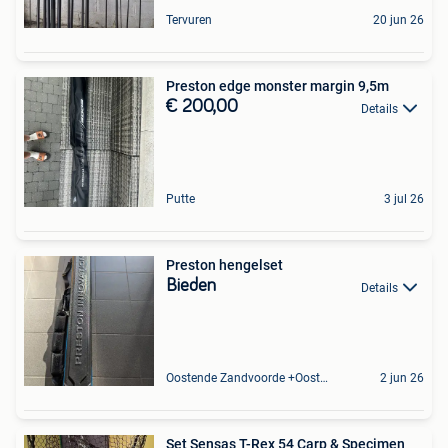
Tervuren
20 jun 26
Preston edge monster margin 9,5m
€ 200,00
Details
Putte
3 jul 26
Preston hengelset
Bieden
Details
Oostende Zandvoorde +Oostende
2 jun 26
Set Sensas T-Rex 54 Carp & Specimen