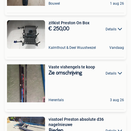
Bouwel
1 aug 26
zitkist Preston On Box
€ 250,00
Details
Kalmthout & Deel Wuustwezel
Vandaag
Vaste vishengels te koop
Zie omschrijving
Details
Herentals
3 aug 26
visstoel Preston absolute d36
nagelnieuwe
Bieden
Details