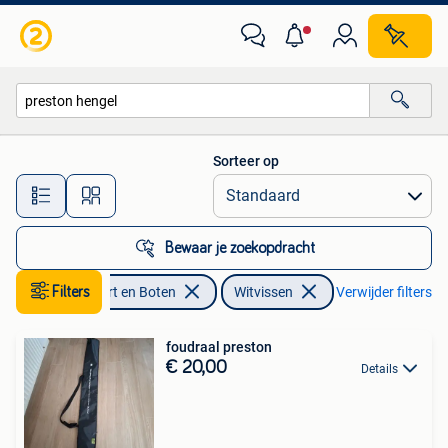
Hengelsport | Witvissen
Sorteer op
Alle afstanden…
Bewaar je zoekopdracht
Watersport en Boten
Filters
Witvissen
Verwijder filters
foudraal preston
€ 20,00
Details