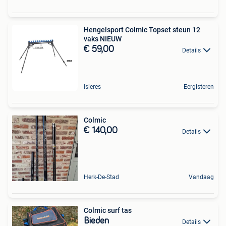
Hengelsport Colmic Topset steun 12
vaks NIEUW
€ 59,00
Details
Isieres
Eergisteren
Colmic
€ 140,00
Details
Herk-De-Stad
Vandaag
Colmic surf tas
Bieden
Details