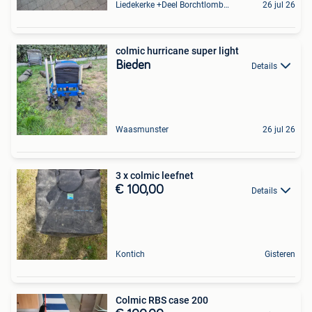
Liedekerke +Deel Borchtlombeek
26 jul 26
colmic hurricane super light
Bieden
Details
Waasmunster
26 jul 26
3 x colmic leefnet
€ 100,00
Details
Kontich
Gisteren
Colmic RBS case 200