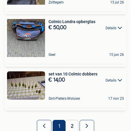
Zottegem
15 jul 26
Colmic Londra opbergtas
€ 50,00
Details
Geel
15 jun 26
set van 10 Colmic dobbers
€ 14,00
Details
Sint-Pieters-Woluwe
17 nov 25
1
2