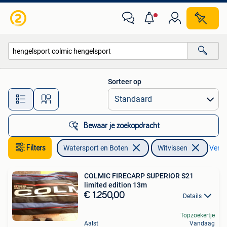
Hengelsport | Witvissen
Sorteer op
Alle afstanden…
Bewaar je zoekopdracht
Filters
Watersport en Boten
Witvissen
Verwij
COLMIC FIRECARP SUPERIOR S21
limited edition 13m
€ 1.250,00
Details
Topzoekertje
Aalst
Vandaag